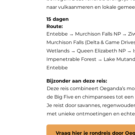
naar vulkaanmeren en lokale geme
15 dagen
Route:
Entebbe → Murchison Falls NP → Zi
Murchison Falls (Delta & Game Drives
Wetlands → Queen Elizabeth NP → 
Impenetrable Forest → Lake Mutan
Entebbe
Bijzonder aan deze reis:
Deze reis combineert Oeganda’s mooi
de Big Five en chimpansees tot een o
Je reist door savannes, regenwoud
met unieke ontmoetingen en echte 
Vraag hier je rondreis door O