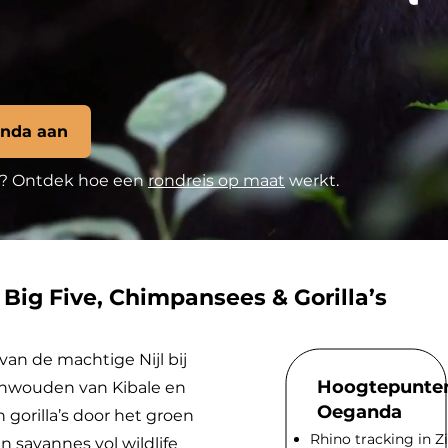
anda aan
ast? Ontdek hoe een
rondreis op maat
werkt.
Big Five, Chimpansees & Gorilla’s
van de machtige Nijl bij
Hoogtepunten
genwouden van Kibale en
Oeganda
gorilla’s door het groen
Rhino tracking in 
 savannes vol wildlife