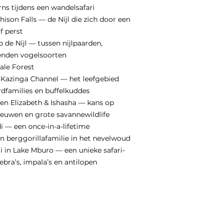
ns tijdens een wandelsafari
ison Falls — de Nijl die zich door een
f perst
p de Nijl — tussen nijlpaarden,
zenden vogelsoorten
ale Forest
 Kazinga Channel — het leefgebied
dfamilies en buffelkuddes
en Elizabeth & Ishasha — kans op
uwen en grote savannewildlife
di — een once-in-a-lifetime
 berggorillafamilie in het nevelwoud
i in Lake Mburo — een unieke safari-
ebra’s, impala’s en antilopen