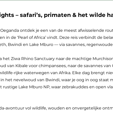
hts – safari’s, primaten & het wilde ha
r Oeganda ontdek je een van de meest afwisselende rout
leen in de ‘Pearl of Africa’ vindt. Deze reis verbindt de 
abeth, Bwindi en Lake Mburo — via savannes, regenwoud
ia het Ziwa Rhino Sanctuary naar de machtige Murchison F
nwoud van Kibale voor chimpansees, naar de savannes van
ildlife-rijke waterwegen van Afrika. Elke dag brengt n
in het nevelwoud van Bwindi, waar je oog in oog staat met
et rustige Lake Mburo NP, waar zebrakuddes en open vl
avontuur vol wildlife, wouden en onvergetelijke ont