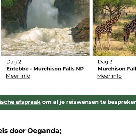
nische afspraak
om al je reiswensen te bespreke
eis door Oeganda;