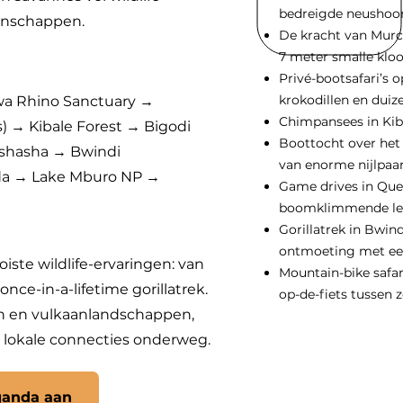
bedreigde neushoor
enschappen.
De kracht van Murch
7 meter smalle kloo
Privé-bootsafari’s o
krokodillen en dui
wa Rhino Sanctuary →
Chimpansees in Kib
) → Kibale Forest → Bigodi
Boottocht over het
Ishasha → Bwindi
van enorme nijlpaar
da → Lake Mburo NP →
Game drives in Que
boomklimmende lee
Gorillatrek in Bwin
ontmoeting met een
ste wildlife-ervaringen: van
Mountain-bike safar
nce-in-a-lifetime gorillatrek.
op-de-fiets tussen z
en en vulkaanlandschappen,
lokale connecties onderweg.
eganda aan