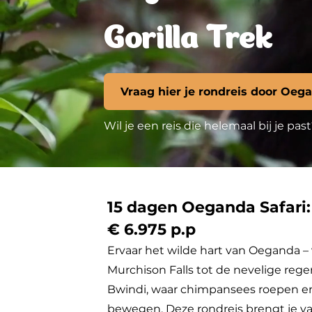
Gorilla Trek
Vraag hier je rondreis door Oeg
Wil je een reis die helemaal bij je p
15 dagen Oeganda Safari: 
€ 6.975 p.p
Ervaar het wilde hart van Oeganda – 
Murchison Falls tot de nevelige re
Bwindi, waar chimpansees roepen en 
bewegen. Deze rondreis brengt je van