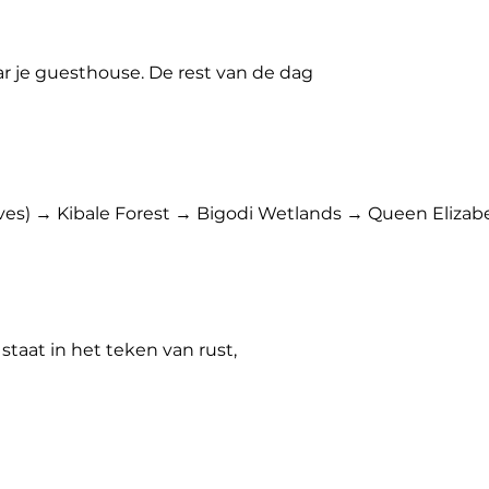
r je guesthouse. De rest van de dag 
n indrukwekkende wandelsafari bij de 
ves) → Kibale Forest → Bigodi Wetlands → Queen Elizab
st door een smalle kloof perst.

taat in het teken van rust, 
te waterervaringen van Oost-Afrika.

zuidelijke witte neushoorns van 