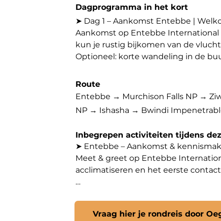
Dagprogramma in het kort
➤ Dag 1 – Aankomst Entebbe | Welkom i
Aankomst op Entebbe International Ai
kun je rustig bijkomen van de vluch
Optioneel: korte wandeling in de buur
➤ Dag 2 – Entebbe → Murchison Fall
Route
Na het ontbijt vertrek je richting h
Entebbe → Murchison Falls NP → Ziw
neushoorns.

NP → Ishasha → Bwindi Impenetrab
Daarna reis je verder naar Murchison F
Inbegrepen activiteiten tijdens d
➤ Dag 3 – Murchison Falls | Game driv
➤ Entebbe – Aankomst & kennismak
Vroege safari door de savanne op zoek 
Meet & greet op Entebbe International
In de middag maak je een privé-boots
acclimatiseren en het eerste contact m
➤ Dag 4 – Murchison Falls | Nile Delt
➤ Ziwa Rhino Sanctuary – Rhino Track
Je vaart naar de rustige Nile Delta, 
Begeleide wandelsafari door het Ziwa
Later op de dag maak je nog een gam
Vraag hier je rondreis door O
dichtbij kunt zien. Een unieke kans 