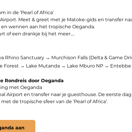
n de ‘Pearl of Africa’

rport. Meet & greet met je Matoke-gids en transfer naa
t en wennen aan het tropische Oeganda.

t of een drankje bij het meer.

s NP | Neushoorns & donderende watervallen

et noorden. Je stopt bij het Ziwa Rhino Sanctuary voor ee
a Rhino Sanctuary → Murchison Falls (Delta & Game Dri
le Forest → Lake Mutanda → Lake Mburo NP → Entebbe
alls NP en bezoek je de Top of the Falls, waar de Nijl woe
eze Rondreis door Oeganda
e & privé-bootsafari

ing met Oeganda

naar giraffen, leeuwen, buffels en olifanten.

 Airport en transfer naar je guesthouse. De eerste dag s
afari naar de voet van de watervallen, een van de moois
et de tropische sfeer van de ‘Pearl of Africa’.

a & namiddag-safari

ing te voet

beroemd om zijn vogelleven en kans op de shoebill.

 Rhino Sanctuary, het enige gebied in Oeganda waar je 
e drive in het zachte namiddaglicht.

eganda aan
om deze imposante dieren te observeren.
