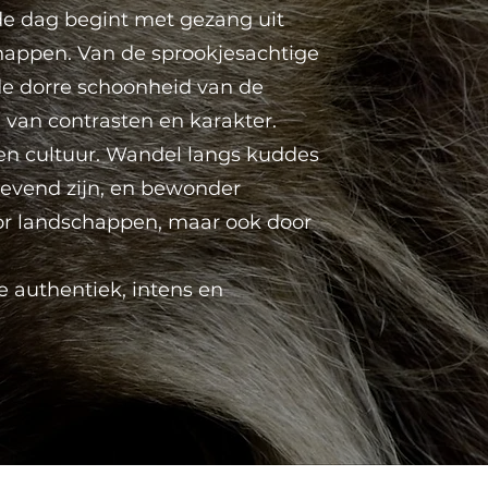
 de dag begint met gezang uit
happen. Van de sprookjesachtige
de dorre schoonheid van de
 van contrasten en karakter.
 en cultuur. Wandel langs kuddes
levend zijn, en bewonder
door landschappen, maar ook door
ie authentiek, intens en