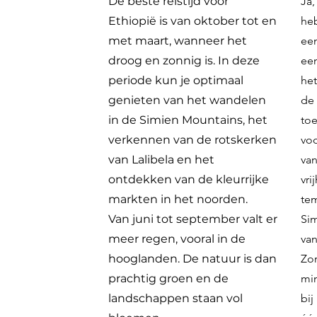
De beste reistijd voor
Ja,
Ethiopië is van oktober tot en
heb
met maart, wanneer het
een
droog en zonnig is. In deze
een
periode kun je optimaal
het
genieten van het wandelen
de 
in de Simien Mountains, het
toe
verkennen van de rotskerken
voo
van Lalibela en het
van
ontdekken van de kleurrijke
vri
markten in het noorden.
tem
Van juni tot september valt er
Sim
meer regen, vooral in de
van
hooglanden. De natuur is dan
Zor
prachtig groen en de
min
landschappen staan vol
bij