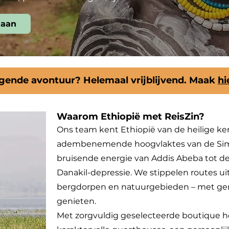
 aan
lgende avontuur? Helemaal vrijblijvend. Maak
hi
Waarom Ethiopië met ReisZin?
Ons team kent Ethiopië van de heilige ker
adembenemende hoogvlaktes van de Simi
bruisende energie van Addis Abeba tot d
Danakil-depressie. We stippelen routes u
bergdorpen en natuurgebieden – met ge
genieten.
Met zorgvuldig geselecteerde boutique hot