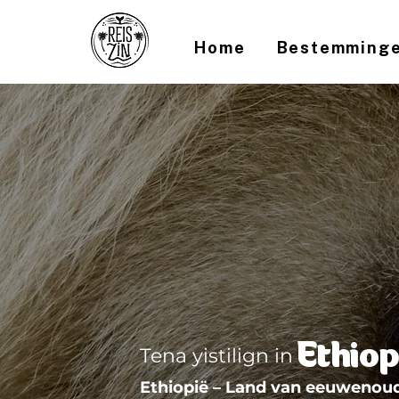
Home
Bestemming
Ethiop
Tena yistilign in
Ethiopië – Land van eeuwenou