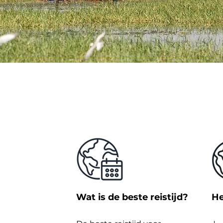
Wat is de beste reistijd?
He