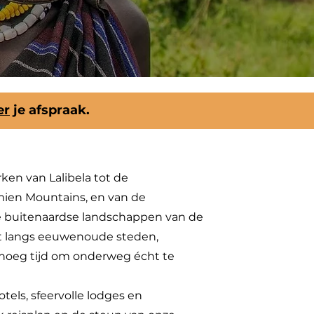
er
je afspraak.
ken van Lalibela tot de
en Mountains, en van de
e buitenaardse landschappen van de
it langs eeuwenoude steden,
noeg tijd om onderweg écht te
els, sfeervolle lodges en