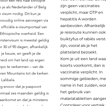
 voor een reis naar Ethiopië
zijn geen vaccinaties
 je als Nederlander of Belg
verplicht, maar DTP en
 visum nodig. Dit kun je
hepatitis A worden
voudig online aanvragen via
aanbevolen. Afhankelijk
 officiële e-visumportaal van
je reisroute kunnen ook
Ethiopische overheid. Een
buiktyfus of rabiës vers
ristenvisum is meestal geldig
zijn, vooral als je het
r 30 of 90 dagen, afhankelijk
platteland bezoekt.
 je keuze, en geeft je de
Kom je uit een land waa
jheid om het land op eigen
koorts voorkomt, dan is
po te verkennen – van de
vaccinatie verplicht. In
ien Mountains tot de kerken
sommige gebieden, me
 Lalibela.
name in het zuiden, wo
g ervoor dat je paspoort
het gebruik van
imaal zes maanden geldig is
malariatabletten aange
 aankomst en dat je minstens
Controleer voor vertrek a