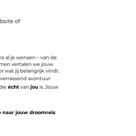
bsite of
ns al je wensen – van de
Samen vertalen we jouw
wat jij belangrijk vindt.
n verrassend avontuur
die
écht
van
jou
is. Jouw
p naar jouw droomreis