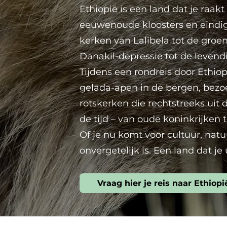
Ethiopië is een land dat je raa
eeuwenoude kloosters en eindi
kerken van Lalibela tot de gro
Danakil-depressie tot de levend
Tijdens een rondreis door Ethio
gelada-apen in de bergen, bezo
rotskerken die rechtstreeks uit 
de tijd – van oude koninkrijken 
Of je nu komt voor cultuur, natu
onvergetelijk is. Een land dat je 
Vraag hier je reis naar Ethiopi