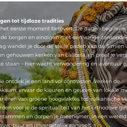
n tot tijdloze tradities
af het eerste moment betovert. De dagen beginne
in de bergen en eindigen met een vurige zonsond
ag wandel je door de steile paden van de Simien
en gehouwen kerken van Lalibela, en proef je vers
il te staan – hier wacht verwondering én avontuur 
ië ontdek je een land vol contrasten. Verken de
sum, ervaar de kleuren en geuren van lokale m
ariëren van groene hoogvlaktes tot vulkanische vl
den voel je de spiritualiteit van het orthodoxe gel
ele stammen en dorpen je meenemen in een wereld
auw, puur en onvergetelijk aanvoelt.