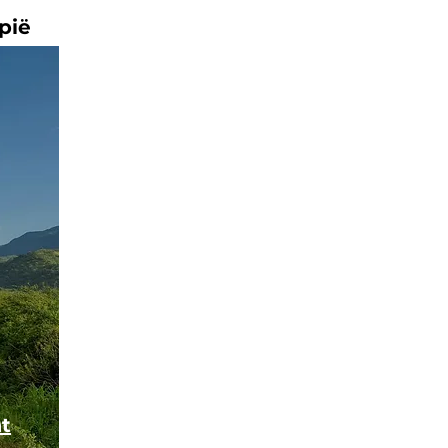
pië
t