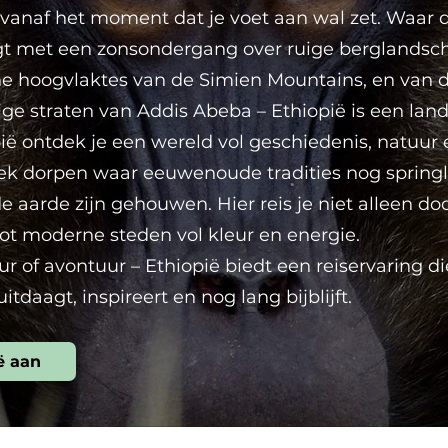
kt vanaf het moment dat je voet aan wal zet. Waar
gt met een zonsondergang over ruige berglandsc
ene hoogvlaktes van de Simien Mountains, en van 
ige straten van Addis Abeba – Ethiopië is een land
pië ontdek je een wereld vol geschiedenis, natuur
ek dorpen waar eeuwenoude tradities nog spring
de aarde zijn gehouwen. Hier reis je niet alleen 
tot moderne steden vol kleur en energie.
ur of avontuur – Ethiopië biedt een reiservaring d
uitdaagt, inspireert en nog lang bijblijft.
ë aan