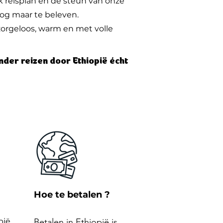
k reisplan en de steun van onze
 nog maar te beleven.
 zorgeloos, warm en met volle
nder reizen door Ethiopië écht
Hoe te betalen ?
pië
Betalen in Ethiopië is