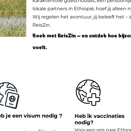
karaktervolle guesthouses, een persoonlij
lokale partners in Ethiopië, hoef jij alleen
Wij regelen het avontuur, jij beleeft het –
ReisZin.
Boek met ReisZin – en ontdek hoe bijzo
voelt.
b je een visum nodig ?
Heb ik vaccinaties
nodig?
Voor een reis naar Ethio