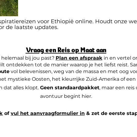
iratiereizen voor Ethiopië online. Houdt onze we
or de laatste updates.
Vraag een Reis op Maat aan
 helemaal bij jou past?
Plan een afspraak
in en vertel o
t ontdekken tot de manier waarop je het liefst reist. 
oute
vol belevenissen, weg van de massa en met oog voor 
 het mystieke Oosten, het kleurrijke Zuid-Amerika of ee
n dat alles klopt.
Geen standaardpakket
, maar een reis 
avontuur begint hier.
ak
of
vul het aanvraagformulier in
& zet de eerste sta