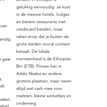
gelukkig eenvoudig. Je kunt
in de meeste hotels, lodges
en betere restaurants met
 van
creditcard betalen, maar
reken erop dat je buiten de
tandig
grote steden vooral contant
betaalt. De lokale
munteenheid is de Ethiopian
r gele
Birr (ETB). Pinnen kan in
Addis Abeba en andere
t
grotere plaatsen, maar neem
rdt
altijd wat cash mee voor
markten, kleine winkeltjes en
raden.
onderweg.
ltijd