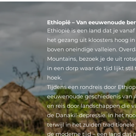
Ethiopië – Van eeuwenoude berge
Ethiopië is een land dat je van
het gezang uit kloosters hoog 
boven oneindige valleien. Overd
Mountains, bezoek je de uit rots
in een dorp waar de tijd lijkt st
hoek.
Tijdens een rondreis door Ethiop
eeuwenoude geschiedenis van Ak
en reis door landschappen die v
de Danakil-depressie. In het noor
terwijl in het zuiden tradition
de moderne tijd – een land dat r