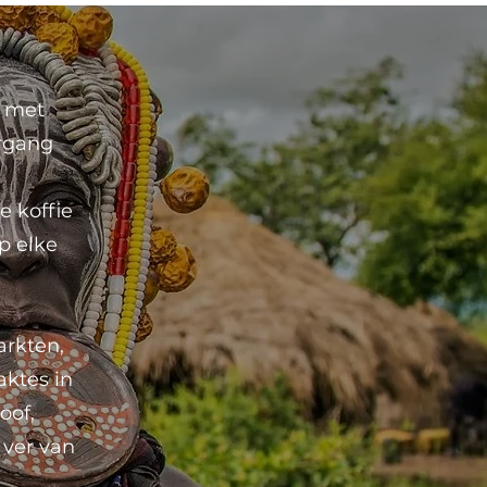
n met
ergang
e koffie
op elke
arkten,
aktes in
oof,
 ver van