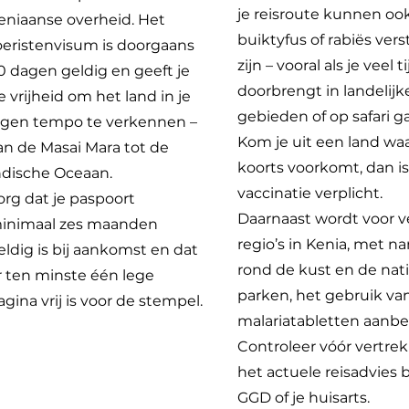
je reisroute kunnen oo
eniaanse overheid. Het
buiktyfus of rabiës ver
oeristenvisum is doorgaans
zijn – vooral als je veel ti
0 dagen geldig en geeft je
doorbrengt in landelijk
e vrijheid om het land in je
gebieden of op safari ga
igen tempo te verkennen –
Kom je uit een land waa
an de Masai Mara tot de
koorts voorkomt, dan is
ndische Oceaan.
vaccinatie verplicht.
org dat je paspoort
Daarnaast wordt voor v
inimaal zes maanden
regio’s in Kenia, met n
eldig is bij aankomst en dat
rond de kust en de nat
r ten minste één lege
parken, het gebruik va
agina vrij is voor de stempel.
malariatabletten aanbe
Controleer vóór vertrek 
het actuele reisadvies b
GGD of je huisarts.