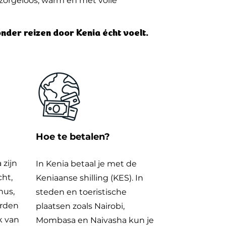
– zorgeloos, warm en met volle
nder reizen door Kenia écht voelt.
Hoe te betalen?
 zijn
In Kenia betaal je met de
cht,
Keniaanse shilling (KES). In
nus,
steden en toeristische
orden
plaatsen zoals Nairobi,
k van
Mombasa en Naivasha kun je