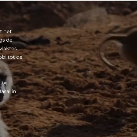
t het
gs de
vlaktes
bi tot de
 bij
asai in