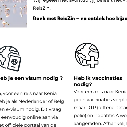
Wij regelen het avontuur, jij beleeft het 
ReisZin.
Boek met ReisZin – en ontdek hoe bijzo
eb je een visum nodig ?
Heb ik vaccinaties
nodig?
Voor een reis naar Kenia
a, voor een reis naar Kenia
geen vaccinaties verpli
eb je als Nederlander of Belg
maar DTP (difterie, teta
en e-visum nodig. Dit vraag
polio) en hepatitis A w
e eenvoudig online aan via
aangeraden. Afhankelij
et officiële portaal van de