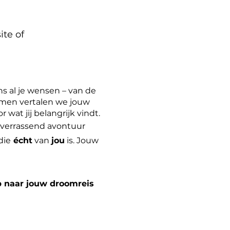
ite of
ns al je wensen – van de
Samen vertalen we jouw
wat jij belangrijk vindt.
n verrassend avontuur
die
écht
van
jou
is. Jouw
p naar jouw droomreis