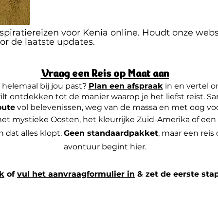
piratiereizen voor Kenia online. Houdt onze webs
or de laatste updates.
Vraag een Reis op Maat aan
 helemaal bij jou past?
Plan een afspraak
in en vertel o
t ontdekken tot de manier waarop je het liefst reist. 
oute
vol belevenissen, weg van de massa en met oog voor 
 het mystieke Oosten, het kleurrijke Zuid-Amerika of ee
n dat alles klopt.
Geen standaardpakket
, maar een reis 
avontuur begint hier.
ak
of
vul het aanvraagformulier in
& zet de eerste sta