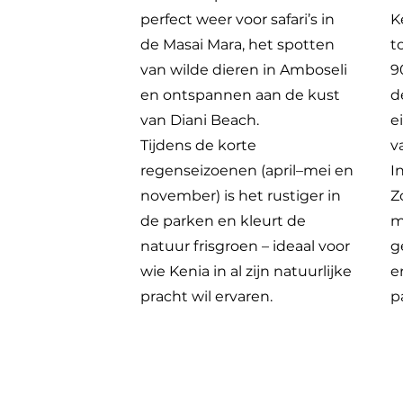
perfect weer voor safari’s in
K
de Masai Mara, het spotten
t
van wilde dieren in Amboseli
9
en ontspannen aan de kust
d
van Diani Beach.
e
Tijdens de korte
v
regenseizoenen (april–mei en
I
november) is het rustiger in
Z
de parken en kleurt de
m
natuur frisgroen – ideaal voor
g
wie Kenia in al zijn natuurlijke
e
pracht wil ervaren.
p