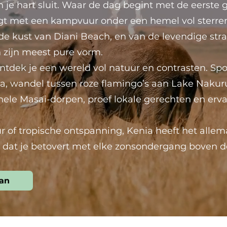
n je hart sluit. Waar de dag begint met de eerste
igt met een kampvuur onder een hemel vol sterr
 kust van Diani Beach, en van de levendige strate
n zijn meest pure vorm.
ntdek je een wereld vol natuur en contrasten. Spo
ra, wandel tussen roze flamingo’s aan Lake Nakuru
nele Masai-dorpen, proef lokale gerechten en erv
ur of tropische ontspanning, Kenia heeft het allema
at je betovert met elke zonsondergang boven d
aan