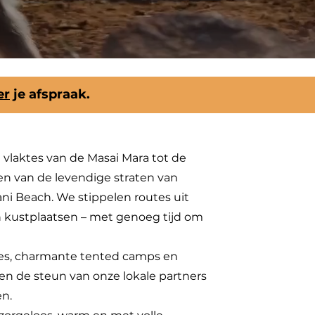
er
je afspraak.
vlaktes van de Masai Mara tot de
 en van de levendige straten van
ani Beach. We stippelen routes uit
n kustplaatsen – met genoeg tijd om
ges, charmante tented camps en
 en de steun van onze lokale partners
en.