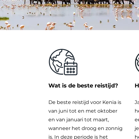
Wat is de beste reistijd?
H
De beste reistijd voor Kenia is
J
van juni tot en met oktober
h
en van januari tot maart,
e
wanneer het droog en zonnig
j
is. In deze periode is het
h