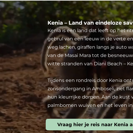
Kenia – Land van eindeloze sava
Kenia is een land dat leeft op het 
gebrul van een leeuw in de verte e
weg lachen, giraffen langs je auto 
van de Masai Mara tot de besneeuw
witte stranden van Diani Beach – Ke
Tijdens een rondreis door Kenia ontd
zonsondergang in Amboseli, ziet fl
hun kleurrijke dorpen. Aan de kust 
palmbomen wuiven en het leven in s
Vraag hier je reis naar Kenia 