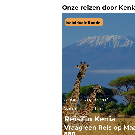
Onze reizen door Keni
Individuele Rondreis
Rondreis op maat
Vanaf 7 nachten
ReisZin Kenia
Vraag een Reis op Ma
aan