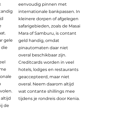
k
eenvoudig pinnen met
standig
internationale bankpassen. In
jd
kleinere dorpen of afgelegen
e
safarigebieden, zoals de Masai
at.
Mara of Samburu, is contant
r gele
geld handig, omdat
 die
pinautomaten daar niet
overal beschikbaar zijn.
eel
Creditcards worden in veel
ame
hotels, lodges en restaurants
ionale
geaccepteerd, maar niet
n
overal. Neem daarom altijd
volen.
wat contante shillings mee
altijd
tijdens je rondreis door Kenia.
ij de