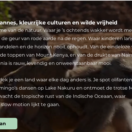
nnes, kleurrijke culturen en wilde vrijheid
ritme van de natuur. Waar je ’s ochtends wakker wordt me
n de geur van rode aarde na de regen. Waar kinderen lan
wandelen en de horizon nooit ophoudt. Van de eindeloze 
de toppen van Mount Kenya, en van de drukte van Nairo
nia is rauw, levendig en onweerstaanbaar mooi.
ek je een land waar elke dag anders is. Je spot olifanten
amingo’s dansen op Lake Nakuru en ontmoet de trotse M
wacht de tropische rust van de Indische Oceaan, waar
low motion lijkt te gaan.
aan