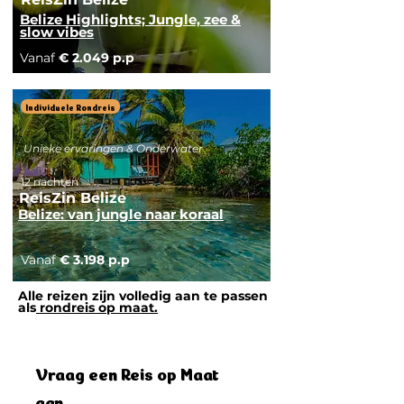
Belize Highlights; Jungle, zee &
slow vibes
Vanaf
€ 2.049 p.p
Individuele Rondreis
Unieke ervaringen & Onderwater
12 nachten
ReisZin Belize
Belize: van jungle naar koraal
Vanaf
€ 3.198 p.p
Alle reizen zijn volledig aan te passen
als
rondreis op maat.
Vraag een Reis op Maat
aan