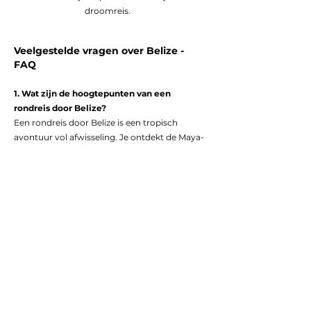
droomreis.
Veelgestelde vragen over Belize -
FAQ
1. Wat zijn de hoogtepunten van een
rondreis door Belize?
Een rondreis door Belize is een tropisch
avontuur vol afwisseling. Je ontdekt de Maya-
ruïnes van Caracol en Xunantunich, vaart door
grotten vol stalactieten, verkent het
weelderige regenwoud en ontspant op
eilanden als Caye Caulker en Ambergris Caye.
En natuurlijk mag snorkelen of duiken bij het
wereldberoemde Great Blue Hole niet
ontbreken.
2. Is Belize een geschikte bestemming voor
natuurliefhebbers?
Absoluut! Belize is een paradijs voor