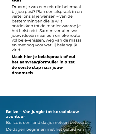
​Droom je van een reis die helemaal
bij jou past? Plan een afspraak in en
vertel ons al je wensen – van de
bestemmingen die je wilt
ontdekken tot de manier waarop je
het liefst reist. Samen vertalen we
jouw ideeën naar een unieke route
vol belevenissen, weg van de massa
en met oog voor wat jij belangrijk
vindt.
Maak hier je belafspraak of vul
het aanvraagformulier in & zet
de eerste stap naar jouw
droomreis
Belize – Van jungle tot koraalblauw
avontuur
Belize is een land dat je meteen betovert.
De dagen beginnen met het geluid van