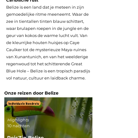
Caribische rust
Belize is een land dat je meteen in zijn
gemoedelijke ritme meeneemt. Waar de
zee in tientallen tinten blauw schittert,
waar brulapen roepen in de jungle en de
geur van kokos de warme lucht vult. Van
de kleurrijke houten huisjes op Caye
Caulker tot de mysterieuze Maya-ruïnes
van Xunantunich, en van het weelderige
regenwoud tot het schitterende Great
Blue Hole – Belize is een tropisch paradijs
vol natuur, cultuur en laidback charme.
Onze reizen door Belize
Individuele Rondreis
Highlights
10 nachten
ReisZin Belize