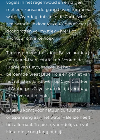
vogels in het regenwoud en eindigen
met een zonsondergang boven turquoise
water. Overdag duik je in de Caribische
zee, wandel je door Maya-ruïnes of vaar je
door grotten vol mystiek – hier ligt
avontuur om elke hoek.
Tijdens een rondreis door Belize ontdek je
een wereld van contrasten. Verken de
jungle van Cayo, snorkel bij het
beroemde Great Blue Hole en geniet van
het relaxte eilandleven op Caye Caulker
of Ambergris Caye, waar de tijd vertraagt
en de zee altijd lonkt.
Of je nu komt voor natuur, cultuur of
ontspanning aan het water – Belize heeft
het allemaal. Tropisch, vriendelijk en vol
kleur die je nog lang bijblijft.
.