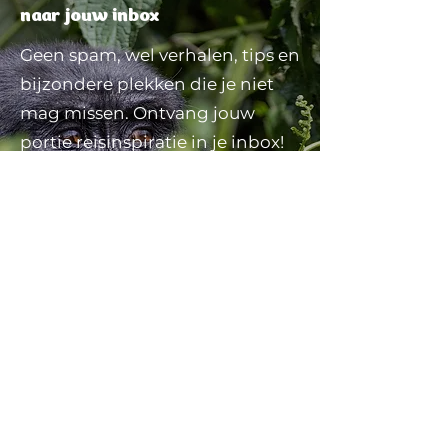
naar jouw inbox
Geen spam, wel verhalen, tips en
bijzondere plekken die je niet
mag missen. Ontvang jouw
portie reisinspiratie in je inbox!
Schrijf je in voor de nieuwsbrief
Schrijf je nu in en ontvang een € 30 korting
op je volgende boeking
ReisZin
Torenallee 101
5617 BR Eindhoven
Tel;
+31 40 30 41968