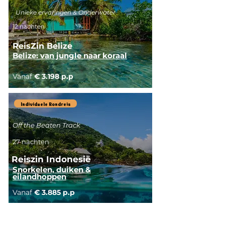
Unieke ervaringen & Onderwater
12 nachten
ReisZin Belize
Belize: van jungle naar koraal
Vanaf
€ 3.198 p.p
Individuele Rondreis
Off the Beaten Track
27 nachten
Reiszin Indonesië
Snorkelen, duiken &
eilandhoppen
Vanaf
€ 3.885 p.p