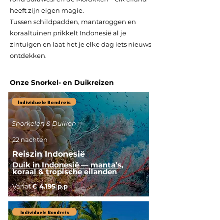
heeft zijn eigen magie.
Tussen schildpadden, mantaroggen en
koraaltuinen prikkelt Indonesië al je
zintuigen en laat het je elke dag iets nieuws
ontdekken.
Onze Snorkel- en Duikreizen
Individuele Rondreis
Snorkelen & Duiken
22 nachten
Reiszin Indonesië
Duik in Indonesië — manta’s,
koraal & tropische eilanden
Vanaf
€ 4.195 p.p
Individuele Rondreis