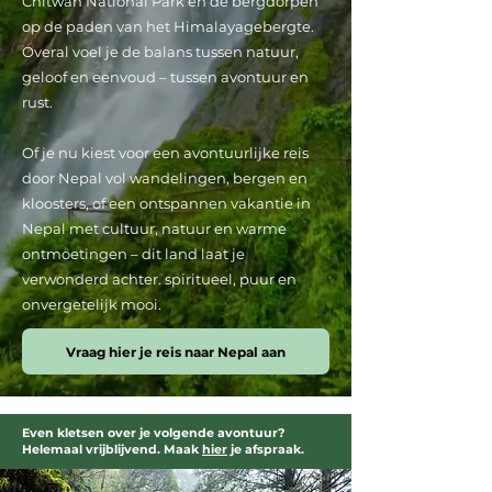
Chitwan National Park en de bergdorpen
op de paden van het Himalayagebergte.
Overal voel je de balans tussen natuur,
geloof en eenvoud – tussen avontuur en
rust.
Of je nu kiest voor een avontuurlijke reis
door Nepal vol wandelingen, bergen en
kloosters, of een ontspannen vakantie in
Nepal met cultuur, natuur en warme
ontmoetingen – dit land laat je
verwonderd achter. spiritueel, puur en
onvergetelijk mooi.
Vraag hier je reis naar Nepal aan
Even kletsen over je volgende avontuur?
Helemaal vrijblijvend. Maak
hier
je afspraak.