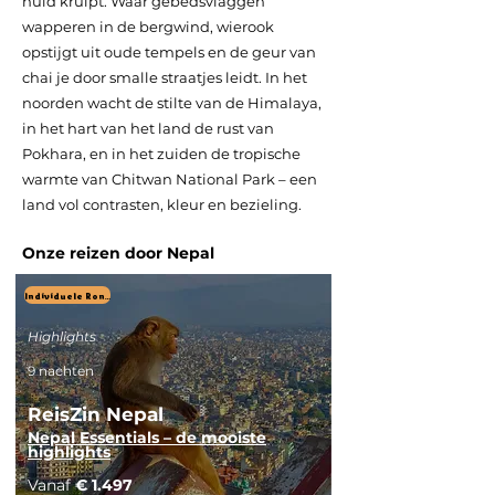
huid kruipt. Waar gebedsvlaggen
wapperen in de bergwind, wierook
opstijgt uit oude tempels en de geur van
chai je door smalle straatjes leidt. In het
noorden wacht de stilte van de Himalaya,
in het hart van het land de rust van
Pokhara, en in het zuiden de tropische
warmte van Chitwan National Park – een
land vol contrasten, kleur en bezieling.
Onze reizen door Nepal
Individuele Rondreis
Highlights
9 nachten
ReisZin Nepal
Nepal Essentials – de mooiste
highlights
Vanaf
€ 1.497