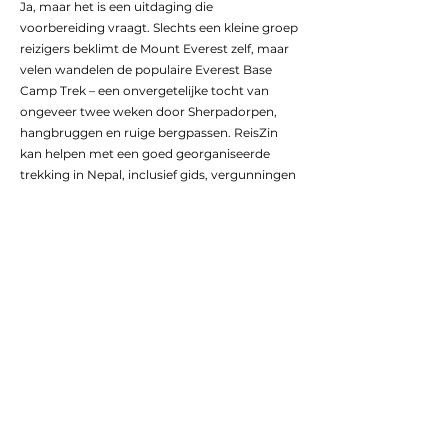
Ja, maar het is een uitdaging die
voorbereiding vraagt. Slechts een kleine groep
reizigers beklimt de Mount Everest zelf, maar
velen wandelen de populaire Everest Base
Camp Trek – een onvergetelijke tocht van
ongeveer twee weken door Sherpadorpen,
hangbruggen en ruige bergpassen. ReisZin
kan helpen met een goed georganiseerde
trekking in Nepal, inclusief gids, vergunningen
en lokale ondersteuning.
3. Hoe zwaar is een trekking in Nepal?
De moeilijkheid hangt af van de route. Een
trekking in de Himalaya kan variëren van lichte
dagwandelingen tot meerdaagse tochten op
hoogte. De Annapurna Circuit en de
Langtang-vallei zijn populaire keuzes voor wie
avontuur zoekt zonder extreme hoogtes.
ReisZin kiest routes die passen bij jouw
conditie en reistempo, zodat elke wandeling
vooral genieten is.