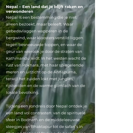
Nepal – Een land dat je blijft raken en
verwonderen
Nepal is een bestemming die je niet
alleen bezoekt, maar beleeft. Waar
gebedsvlaggen wapperen in de
bergwind, waar kloosters verstild liggen
tegen besneeuwde toppen, en waar de
geur van wierook je door de straten van
Kathmandu leidt. In het westen wacht de
rust van Pokhara, met haar spiegelende
meren en uitzicht op de Annapurna,
terwijl het zuiden lokt met jungles,
rijstvelden en de warme glimlach van de
lokale bevolking.
Tijdens een rondreis door Nepal ontdek je
een land vol contrasten: van de spirituele
sfeer in Bodnath en de middeleeuwse
steegjes van Bhaktapur tot de safari’s in