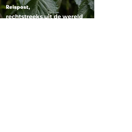
Reispost
,
rechtstreeks uit de wereld
naar jouw inbox
Geen spam, wel verhalen, tips en
bijzondere plekken die je niet
mag missen. Ontvang jouw
portie reisinspiratie in je inbox!
Schrijf je in voor de nieuwsbrief
Schrijf je nu in en ontvang een € 30 korting
op je volgende boeking
ReisZin
Torenallee 101
5617 BR Eindhoven