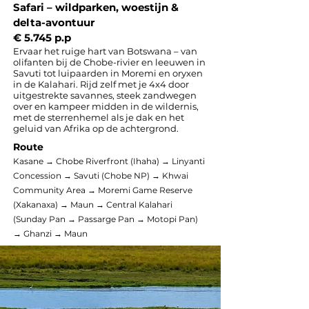
Safari – wildparken, woestijn &
delta-avontuur
€ 5.745 p.p
Ervaar het ruige hart van Botswana – van
olifanten bij de Chobe-rivier en leeuwen in
Savuti tot luipaarden in Moremi en oryxen
in de Kalahari. Rijd zelf met je 4x4 door
uitgestrekte savannes, steek zandwegen
over en kampeer midden in de wildernis,
met de sterrenhemel als je dak en het
geluid van Afrika op de achtergrond.
Route
Kasane → Chobe Riverfront (Ihaha) → Linyanti
Concession → Savuti (Chobe NP) → Khwai
Community Area → Moremi Game Reserve
(Xakanaxa) → Maun → Central Kalahari
(Sunday Pan → Passarge Pan → Motopi Pan)
→ Ghanzi → Maun