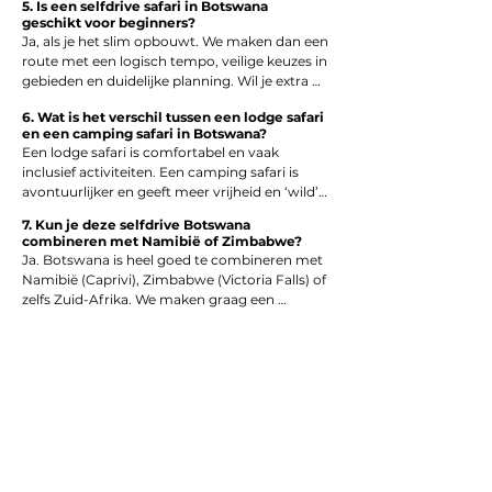
5. Is een selfdrive safari in Botswana
je ook leeuwen en andere roofdieren.
geschikt voor beginners?
Ja, als je het slim opbouwt. We maken dan een 
route met een logisch tempo, veilige keuzes in 
gebieden en duidelijke planning. Wil je extra 
zekerheid, dan kun je ook een deel met 
6. Wat is het verschil tussen een lodge safari
lodge/safari-gids combineren.
en een camping safari in Botswana?
Een lodge safari is comfortabel en vaak 
inclusief activiteiten. Een camping safari is 
avontuurlijker en geeft meer vrijheid en ‘wild’-
gevoel. Veel reizigers kiezen voor een mix: 
7. Kun je deze selfdrive Botswana
kamperen in de parken en af en toe een lodge 
combineren met Namibië of Zimbabwe?
voor comfort.
Ja. Botswana is heel goed te combineren met 
Namibië (Caprivi), Zimbabwe (Victoria Falls) of 
zelfs Zuid-Afrika. We maken graag een 
complete Afrika rondreis op maat.
8. Hoeveel dagen heb je minimaal nodig
voor een selfdrive safari in Botswana?
Voor een goede selfdrive route adviseren we 
meestal minimaal 10–14 dagen, zodat je niet 
alleen rijdt, maar ook echt tijd hebt voor 
safari’s, rust en wildlife.
9. Hoe werkt het met eten en drinken?
De meeste overnachtingen zijn selfcatering: je 
kookt zelf op het gasstel of kampvuur.
