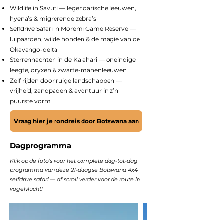
Wildlife in Savuti — legendarische leeuwen,
hyena’s & migrerende zebra’s
Selfdrive Safari in Moremi Game Reserve —
luipaarden, wilde honden & de magie van de
Okavango-delta
Sterrennachten in de Kalahari — oneindige
leegte, oryxen & zwarte-manenleeuwen
Zelf rijden door ruige landschappen —
vrijheid, zandpaden & avontuur in z’n
puurste vorm
Vraag hier je rondreis door Botswana aan
Dagprogramma
Klik op de foto’s voor het complete dag-tot-dag
programma van deze 21-daagse Botswana 4x4
selfdrive safari — of scroll verder voor de route in
vogelvlucht!