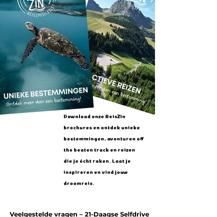
Zorg dus dat je altijd voldoende 
pula contant bij je hebt voor 
brandstof, parkentree, lokale 
winkeltjes en kleinere dorpjes 
onderweg.
Download onze ReisZin
brochures en ontdek unieke
bestemmingen, avonturen off
the beaten track en reizen
die je écht raken. Laat je
inspireren en vind jouw
droomreis.
Veelgestelde vragen – 21-Daagse Selfdrive