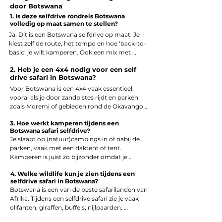
door Botswana
1. Is deze selfdrive rondreis Botswana
volledig op maat samen te stellen?
Ja. Dit is een Botswana selfdrive op maat. Je 
kiest zelf de route, het tempo en hoe ‘back-to-
basic’ je wilt kamperen. Ook een mix met 
lodges of safari’s met gids is mogelijk. Zo past 
2. Heb je een 4x4 nodig voor een self
de reis bij jullie ervaring én reisstijl.
drive safari in Botswana?
Voor Botswana is een 4x4 vaak essentieel, 
vooral als je door zandpistes rijdt en parken 
zoals Moremi of gebieden rond de Okavango 
Delta bezoekt. We adviseren altijd op basis van 
3. Hoe werkt kamperen tijdens een
jouw route en ervaring welk type voertuig het 
Botswana safari selfdrive?
beste past.
Je slaapt op (natuur)campings in of nabij de 
parken, vaak met een daktent of tent. 
Kamperen is juist zo bijzonder omdat je 
midden in de natuur zit — en ’s avonds en ’s 
4. Welke wildlife kun je zien tijdens een
nachts geregeld wildlife hoort.
selfdrive safari in Botswana?
Botswana is een van de beste safarilanden van 
Afrika. Tijdens een selfdrive safari zie je vaak 
olifanten, giraffen, buffels, nijlpaarden, 
krokodillen en veel vogels. Met wat geluk spot 