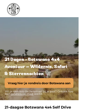
21 Dagen - Botswana 4x4
Avontuur – Wildernis, Safari
& Sterrennachten
Vraag hier je rondreis door Botswana aan
Wil je een reis die helemaal bij je past? Ontdek hoe
een
rondreis op maat
werkt.
21-daagse Botswana 4x4 Self Drive