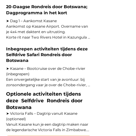
20-Daagse Rondreis door Botswana;
Dagprogramma in het kort
➤ Dag 1 – Aankomst Kasane

Aankomst op Kasane Airport. Overname van 
je 4x4 met daktent en uitrusting.

Korte rit naar Two Rivers Hotel in Kazungula 
(ca. 20 min).

Incheck, zwembad & eerste Afrikaanse 
Inbegrepen activiteiten tijdens deze
zonsondergang.

Selfdrive Safari Rondreis door
Botswana
➤ Dag 2 – Kasane | Chobe-rivier & Victoria Falls 
➤ Kasane – Bootcruise over de Chobe-rivier 
(optioneel)

(inbegrepen)

Ochtend: game drive in Chobe National Park – 
Een onvergetelijke start van je avontuur: bij 
kuddes olifanten en buffels langs de rivier.

zonsondergang vaar je over de Chobe-rivier, 
Namiddag: bootcruise bij zonsondergang over 
omringd door olifanten, nijlpaarden en buffels.

de Chobe.

Optionele activiteiten tijdens
De lucht kleurt warm oranje, de rivier 
Optioneel: dagtrip naar de spectaculaire 
deze Selfdrive Rondreis door
weerspiegelt het laatste licht — dit is het ritme 
Victoria Falls (Zimbabwe).

van Afrika.

Botswana
Overnachting: Kasane.

➤ Victoria Falls – Dagtrip vanuit Kasane 
➤ Kasane – Selfdrive game drive in Chobe 
(optioneel)

➤ Dag 3 – Kasane → Ihaha Campsite (Chobe 
National Park

Vanuit Kasane kun je een dagtrip maken naar 
NP)

Met je eigen 4x4 rijd je de eerste wildroute van 
de legendarische Victoria Falls in Zimbabwe.

Selfdrive langs de Chobe Riverfront (ca. 1 u / 54 
de reis.

Het donderende water, de nevel die boven de 
km).
