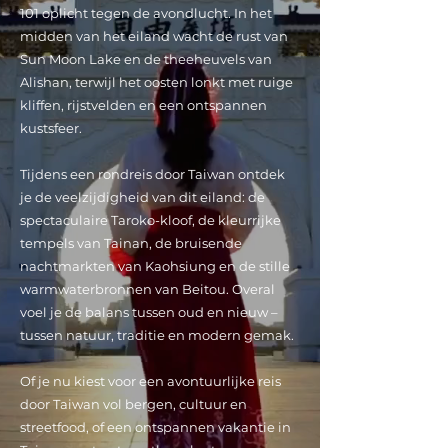
101 oplicht tegen de avondlucht. In het
midden van het eiland wacht de rust van
Sun Moon Lake en de theeheuvels van
Alishan, terwijl het oosten lonkt met ruige
kliffen, rijstvelden en een ontspannen
kustsfeer.
Tijdens een rondreis door Taiwan ontdek
je de veelzijdigheid van dit eiland: de
spectaculaire Taroko-kloof, de kleurrijke
tempels van Tainan, de bruisende
nachtmarkten van Kaohsiung en de stille
warmwaterbronnen van Beitou. Overal
voel je de balans tussen oud en nieuw –
tussen natuur, traditie en modern gemak.
Of je nu kiest voor een avontuurlijke reis
door Taiwan vol bergen, cultuur en
streetfood, of een ontspannen vakantie in