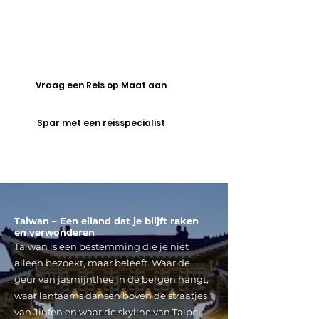
het liefst reist. Samen vertalen we
jouw ideeën naar een unieke route
vol belevenissen, weg van de massa
en met oog voor wat jij belangrijk
vindt.
Vraag een Reis op Maat aan
Spar met een reisspecialist
Taiwan – Een eiland dat je blijft raken
en verwonderen
Taiwan is een bestemming die je niet
alleen bezoekt, maar beleeft. Waar de
geur van jasmijnthee in de bergen hangt,
waar lantaarns dansen boven de straatjes
van Jiufen en waar de skyline van Taipei