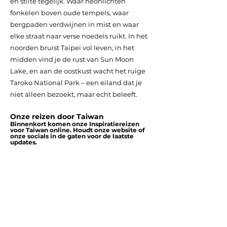
en stilte tegelijk. Waar neonlichten
fonkelen boven oude tempels, waar
bergpaden verdwijnen in mist en waar
elke straat naar verse noedels ruikt. In het
noorden bruist Taipei vol leven, in het
midden vind je de rust van Sun Moon
Lake, en aan de oostkust wacht het ruige
Taroko National Park – een eiland dat je
niet alleen bezoekt, maar echt beleeft.
Onze reizen door Taiwan
Binnenkort komen onze Inspiratiereizen
voor Taiwan online. Houdt onze website of
onze socials in de gaten voor de laatste
updates.
Liever een Reis op Maat door Japan?
​Droom je van een reis die helemaal
bij jou past? Plan een afspraak in en
vertel ons al je wensen – van de
bestemmingen die je wilt
ontdekken tot de manier waarop je