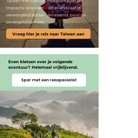
Taiwan met natuur, theeplantages en
tropische stranden – dit eiland laat je
verwonderd achter. verrassend, puur en
onvergetelijk mooi.
Vraag hier je reis naar Taiwan aan
Even kletsen over je volgende
avontuur? Helemaal vrijblijvend.
Spar met een reisspecialist