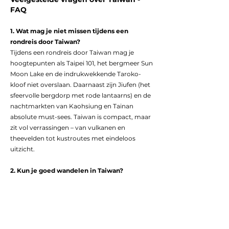
FAQ
1. Wat mag je niet missen tijdens een
rondreis door Taiwan?
Tijdens een rondreis door Taiwan mag je
hoogtepunten als Taipei 101, het bergmeer Sun
Moon Lake en de indrukwekkende Taroko-
kloof niet overslaan. Daarnaast zijn Jiufen (het
sfeervolle bergdorp met rode lantaarns) en de
nachtmarkten van Kaohsiung en Tainan
absolute must-sees. Taiwan is compact, maar
zit vol verrassingen – van vulkanen en
theevelden tot kustroutes met eindeloos
uitzicht.
2. Kun je goed wandelen in Taiwan?
Zeker! Taiwan is een paradijs voor
wandelliefhebbers. In het Taroko National
Park loop je door marmeren kloven en
hangbruggen, terwijl je in Alishan geniet van
zonsopkomsten boven zeeën van wolken. Ook