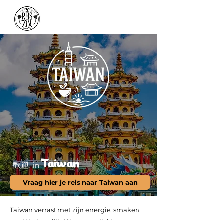
Taiwan
歡迎 in
Vraag hier je reis naar Taiwan aan
Taiwan verrast met zijn energie, smaken