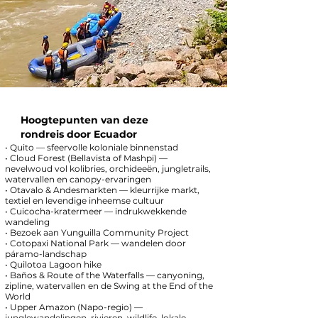
Hoogtepunten van deze
rondreis door Ecuador
• Quito — sfeervolle koloniale binnenstad
• Cloud Forest (Bellavista of Mashpi) —
nevelwoud vol kolibries, orchideeën, jungletrails,
watervallen en canopy-ervaringen
• Otavalo & Andesmarkten — kleurrijke markt,
textiel en levendige inheemse cultuur
• Cuicocha-kratermeer — indrukwekkende
wandeling
• Bezoek aan Yunguilla Community Project
• Cotopaxi National Park — wandelen door
páramo-landschap
• Quilotoa Lagoon hike
• Baños & Route of the Waterfalls — canyoning,
zipline, watervallen en de Swing at the End of the
World
• Upper Amazon (Napo-regio) —
junglewandelingen, rivieren, wildlife, lokale