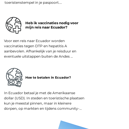
ontspannen manier wilt beleven.
toeristenstempel in je paspoort.

activiteiten, paardrijden, spa- en 
thermenbezoek of extra natuurervaringen.
Wil je langer dan 90 dagen in Ecuador blijven, 
dan kun je dit ter plekke verlengen of vooraf 
Heb ik vaccinaties nodig voor
informeren naar de mogelijkheden.

mijn reis naar Ecuador?
Zorg er wel voor dat je paspoort nog minimaal 
6 maanden geldig is bij aankomst in Ecuador.
Voor een reis naar Ecuador worden 
vaccinaties tegen DTP en hepatitis A 
aanbevolen. Afhankelijk van je reisduur en 
eventuele uitstappen buiten de Andes 
(bijvoorbeeld richting het Amazonegebied) 
kunnen ook hepatitis B, buiktyfus of rabiës 
worden geadviseerd.

Hoe te betalen in Ecuador?
We raden aan altijd het actuele advies te 
checken bij de GGD, je huisarts of een erkend 
vaccinatiecentrum, zodat je goed voorbereid 
In Ecuador betaal je met de Amerikaanse 
en zorgeloos op reis gaat.
dollar (USD). In steden en toeristische plaatsen 
kun je meestal pinnen, maar in kleinere 
dorpen, op markten en tijdens community-
activiteiten is contant geld belangrijk.

Creditcards worden vooral geaccepteerd in 