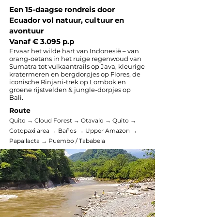
Een 15-daagse rondreis door
Ecuador vol natuur, cultuur en
avontuur
Vanaf € 3.095 p.p
Ervaar het wilde hart van Indonesië – van
orang-oetans in het ruige regenwoud van
Sumatra tot vulkaantrails op Java, kleurige
kratermeren en bergdorpjes op Flores, de
iconische Rinjani-trek op Lombok en
groene rijstvelden & jungle-dorpjes op
Bali.
Route
Quito → Cloud Forest → Otavalo → Quito →
Cotopaxi area → Baños → Upper Amazon →
Papallacta → Puembo / Tababela