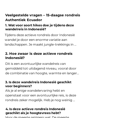
Veelgestelde vragen – 15-daagse rondreis
Authentiek Ecuador
1. Wat voor soort hikes doe je tijdens deze
wandelreis in Indonesië?
Tijdens deze actieve rondreis door Indonesië 
wandel je door een enorme variatie aan 
landschappen. Je maakt jungle-trekkings in 
Sumatra (Gunung Leuser National Park), loopt 
2. Hoe zwaar is deze actieve rondreis
over vulkaanpaden op Java (zoals de Bromo 
Indonesië?
sunrise hike en de Kawah Ijen nachthike), 
verkent kratermeren op Flores en 
Dit is een avontuurlijke wandelreis van 
onderneemt een meerdaagse Rinjani trekking 
gemiddeld tot uitdagend niveau, vooral door 
op Lombok.

de combinatie van hoogte, warmte en langere 
De wandelingen wisselen intensievere hikes af 
wandeldagen. Je hoeft geen topsporter te zijn, 
3. Is deze wandelreis Indonesië geschikt
met rustigere trajecten door dorpen, 
maar een goede basisconditie en plezier in 
voor beginners?
rijstvelden en natuurgebieden. Het tempo 
wandelen zijn belangrijk.

Als je al enige wandelervaring hebt en 
wordt afgestemd op jouw niveau en reisstijl.
De zwaarste onderdelen (zoals de Rinjani 
openstaat voor een avontuurlijke reis, is deze 
summit push) zijn optioneel, zodat je ook kunt 
rondreis zeker mogelijk. Heb je nog weinig 
genieten zonder overal het uiterste te hoeven 
ervaring met meerdaagse trekkings of 
geven.
4. Is deze actieve rondreis Indonesië
wandelen in tropische omstandigheden, dan 
geschikt als je hoogtevrees hebt?
adviseren we om dit vooraf met ons te 
Voor de meeste reizigers wel. De meeste 