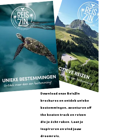
hotels en grotere restaurants. Voor lokale 
eethuisjes, markten en kleine uitgaven is cash 
handig. Zorg daarom dat je altijd wat kleine 
dollarbiljetten bij je hebt, zeker buiten de grote 
steden.
Download onze ReisZin
brochures en ontdek unieke
bestemmingen, avonturen off
the beaten track en reizen
die je écht raken. Laat je
inspireren en vind jouw
droomreis.