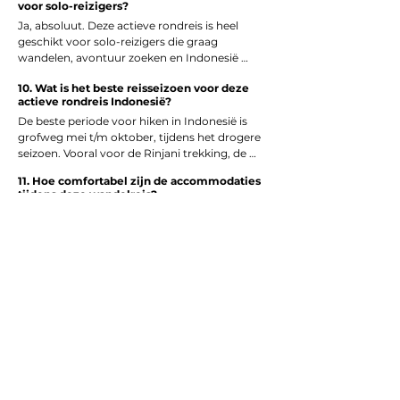
voor solo-reizigers?
van flora en fauna tot lokale gebruiken.
Ja, absoluut. Deze actieve rondreis is heel 
geschikt voor solo-reizigers die graag 
wandelen, avontuur zoeken en Indonesië 
intens willen beleven. We stemmen het 
10. Wat is het beste reis­seizoen voor deze
programma volledig af op jouw wensen en 
actieve rondreis Indonesië?
tempo.
De beste periode voor hiken in Indonesië is 
grofweg mei t/m oktober, tijdens het drogere 
seizoen. Vooral voor de Rinjani trekking, de 
Bromo sunrise hike en jungle-trekkings is dit 
11. Hoe comfortabel zijn de accommodaties
de meest comfortabele periode. Buiten deze 
tijdens deze wandelreis?
maanden bekijken we per eiland wat mogelijk 
Je overnacht in een mix van comfortabele 
is.
hotels, kleinschalige lodges en eenvoudige 
trekkingkampen (tijdens meerdaagse 
trekkings). Buiten de hikes om geniet je van 
12. Wat is inbegrepen in de vanafprijs van €
fijne accommodaties met goede bedden, 
3.089?
douches en rustmomenten.
De vanafprijs is gebaseerd op de route, 
accommodaties, lokale transfers en het 
basisprogramma. Omdat dit een rondreis op 
maat is, stellen we altijd een persoonlijke 
13. Is deze actieve rondreis Indonesië
offerte op. Vluchten, upgrades en extra 
geschikt voor koppels?
rustdagen kunnen worden toegevoegd.