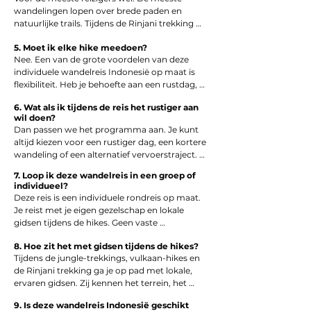
bespreken.

wandelingen lopen over brede paden en 
Omdat deze reis op maat wordt 
natuurlijke trails. Tijdens de Rinjani trekking 
samengesteld, kunnen we de zwaarte 
zijn er steilere stukken, maar je kunt ervoor 
aanpassen of alternatieven inbouwen.
5. Moet ik elke hike meedoen?
kiezen om de top over te slaan en wel het 
Nee. Een van de grote voordelen van deze 
kratermeer en de kampplaatsen mee te 
individuele wandelreis Indonesië op maat is 
maken. Zo beleef je de trekking zonder 
flexibiliteit. Heb je behoefte aan een rustdag, 
onnodige spanning.
wil je een hike overslaan of liever een kortere 
6. Wat als ik tijdens de reis het rustiger aan
wandeling maken? Dan regelen we een 
wil doen?
passend alternatief, zoals ontspanning bij je 
Dan passen we het programma aan. Je kunt 
accommodatie of een rustige culturele 
altijd kiezen voor een rustiger dag, een kortere 
activiteit.
wandeling of een alternatief vervoerstraject. 
Deze actieve rondreis draait om beleven, niet 
7. Loop ik deze wandelreis in een groep of
om afzien.
individueel?
Deze reis is een individuele rondreis op maat. 
Je reist met je eigen gezelschap en lokale 
gidsen tijdens de hikes. Geen vaste 
groepsdata, geen groepsdruk – wél 
8. Hoe zit het met gidsen tijdens de hikes?
persoonlijke begeleiding waar nodig.
Tijdens de jungle-trekkings, vulkaan-hikes en 
de Rinjani trekking ga je op pad met lokale, 
ervaren gidsen. Zij kennen het terrein, het 
weer en de veiligheidssituatie en zorgen 
9. Is deze wandelreis Indonesië geschikt
ervoor dat je de omgeving écht leert kennen – 