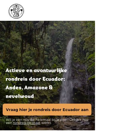
Actieve en avontuurlijke
rondreis door Ecuador:
Andes, Amazone &
nevelwoud
Vraag hier je rondreis door Ecuador aan
Wil je een reis die helemaal bij je past? Ontdek hoe
een
rondreis op maat
werkt.