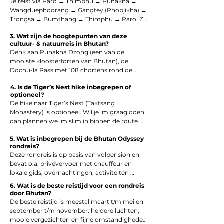
combinatie van cultuur, natuur en stilte maakt 
Je reist via Paro → Thimphu → Punakha → 
dit een van de meest complete Bhutan-routes 
Wangduephodrang → Gangtey (Phobjikha) → 
in 10 dagen.
Trongsa → Bumthang → Thimphu → Paro. Zo 
zie je meerdere “gezichten” van Bhutan: van 
3. Wat zijn de hoogtepunten van deze
levendige hoofdstad tot stille valleien en het 
cultuur- & natuurreis in Bhutan?
spirituele hart van het land.
Denk aan Punakha Dzong (een van de 
mooiste kloosterforten van Bhutan), de 
Dochu-la Pass met 108 chortens rond de 
3.000 meter, de Phobjikha-vallei (in de winter 
4. Is de Tiger’s Nest hike inbegrepen of
bekend om zwarte kraanvogels) en Bumthang 
optioneel?
met tempels, pelgrimsoorden en 
De hike naar Tiger’s Nest (Taktsang 
monnikengezangen tussen de bergen
Monastery) is optioneel. Wil je ‘m graag doen, 
dan plannen we ’m slim in binnen de route 
zodat het past bij je energieniveau en 
5. Wat is inbegrepen bij de Bhutan Odyssey
reistempo.
rondreis?
Deze rondreis is op basis van volpension en 
bevat o.a. privévervoer met chauffeur en 
lokale gids, overnachtingen, activiteiten 
volgens programma en entreegelden. 
6. Wat is de beste reistijd voor een rondreis
Internationale vluchten, persoonlijke uitgaven 
door Bhutan?
en fooien zijn doorgaans niet inbegrepen.
De beste reistijd is meestal maart t/m mei en 
september t/m november: heldere luchten, 
mooie vergezichten en fijne omstandigheden 