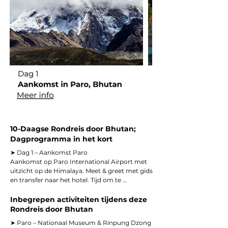
10-Daagse Rondreis door Bhutan;
Dagprogramma in het kort
➤ Dag 1 – Aankomst Paro

Aankomst op Paro International Airport met 
uitzicht op de Himalaya. Meet & greet met gids 
en transfer naar het hotel. Tijd om te 
acclimatiseren in de vallei en te genieten van 
het berglandschap.

Inbegrepen activiteiten tijdens deze
Rondreis door Bhutan
➤ Dag 2 – Paro | Dzongs & valleien

➤ Paro – Nationaal Museum & Rinpung Dzong

Bezoek aan Ta Dzong (Nationaal Museum) en 