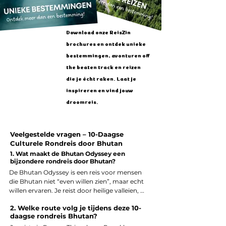
Download onze ReisZin
brochures en ontdek unieke
bestemmingen, avonturen off
the beaten track en reizen
die je écht raken. Laat je
inspireren en vind jouw
droomreis.
Veelgestelde vragen – 10-Daagse
Culturele Rondreis door Bhutan
1. Wat maakt de Bhutan Odyssey een
bijzondere rondreis door Bhutan?
De Bhutan Odyssey is een reis voor mensen 
die Bhutan niet “even willen zien”, maar echt 
willen ervaren. Je reist door heilige valleien, 
langs indrukwekkende dzongs en 
2. Welke route volg je tijdens deze 10-
eeuwenoude kloosters, over bergpassen met 
daagse rondreis Bhutan?
gebedsvlaggen en Himalaya-uitzichten. De 