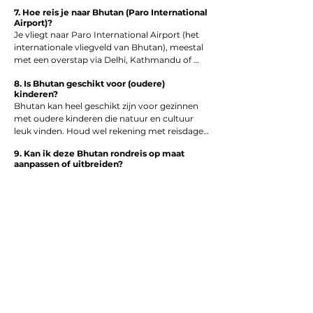
voor bergpassen, kloosters en wandelingen
7. Hoe reis je naar Bhutan (Paro International
Airport)?
Je vliegt naar Paro International Airport (het 
internationale vliegveld van Bhutan), meestal 
met een overstap via Delhi, Kathmandu of 
Bangkok. En ja: die landing is berucht mooi — 
8. Is Bhutan geschikt voor (oudere)
Himalaya views inbegrepen.
kinderen?
Bhutan kan heel geschikt zijn voor gezinnen 
met oudere kinderen die natuur en cultuur 
leuk vinden. Houd wel rekening met reisdagen 
door de bergen. We kunnen de route en het 
9. Kan ik deze Bhutan rondreis op maat
tempo waar nodig aanpassen.
aanpassen of uitbreiden?
Ja. Extra dagen in Paro (bijv. voor Tiger’s Nest), 
meer tijd in Punakha of Bumthang, of 
combineren met Nepal of India: dat kan 
allemaal. De route is volledig op maat te 
maken.
Vraag hier je rondreis door Bhutan aan