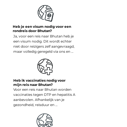
— perfect voor hikes, 
kloosterbezoeken en ritten over hoge 
bergpassen.

In de zomermaanden juni t/m 
Heb je een visum nodig voor een
augustus kan er lokaal wat regen 
rondreis door Bhutan?
vallen, vooral in de bergen, maar juist 
Ja, voor een reis naar Bhutan heb je 
dan is de natuur fris en groen. De 
een visum nodig. Dit wordt echter 
wintermaanden december tot februari 
niet door reizigers zelf aangevraagd, 
zijn koeler en rustiger, ideaal voor wie 
maar volledig geregeld via ons en 
houdt van stilte en schone berglucht. 
onze lokale partner. Zodra je reis is 
Bhutan is in elk seizoen betoverend, 
bevestigd, verzorgen wij de 
maar het voorjaar en najaar laten het 
visumaanvraag bij de Bhutanese 
land op z’n allermooist zien.
overheid en ontvang je vooraf een 
officiële visumautorisatiebrief.

Heb ik vaccinaties nodig voor
mijn reis naar Bhutan?
Bij aankomst op Paro International 
Voor een reis naar Bhutan worden 
Airport wordt het visum in je 
vaccinaties tegen DTP en hepatitis A 
paspoort gestempeld.

aanbevolen. Afhankelijk van je 
gezondheid, reisduur en 
Let op: je paspoort moet na vertrek 
persoonlijke omstandigheden 
uit Bhutan nog minimaal 6 maanden 
kunnen ook buiktyfus, hepatitis B of 
geldig zijn.
rabiës worden aangeraden, zeker bij 
langere verblijven of buiten de 