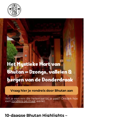
Het Mystieke Hart van
Bhutan – Dzongs, valleien &
bergen van de Donderdraak
Vraag hier je rondreis door Bhutan aan
Wil je een reis die helemaal bij je past? Ontdek hoe
een
rondreis op maat
werkt.
10-daagse Bhutan Highlights –