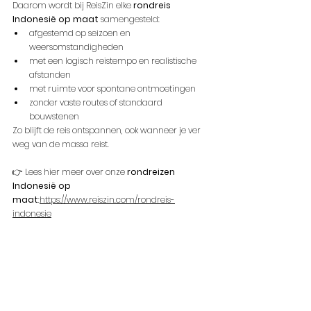
Daarom wordt bij ReisZin elke 
rondreis 
Indonesië op maat
 samengesteld:
afgestemd op seizoen en 
weersomstandigheden
met een logisch reistempo en realistische 
afstanden
met ruimte voor spontane ontmoetingen
zonder vaste routes of standaard 
bouwstenen
Zo blijft de reis ontspannen, ook wanneer je ver 
weg van de massa reist.
👉 Lees hier meer over onze 
rondreizen 
Indonesië op 
maat
:
https://www.reiszin.com/rondreis-
indonesie