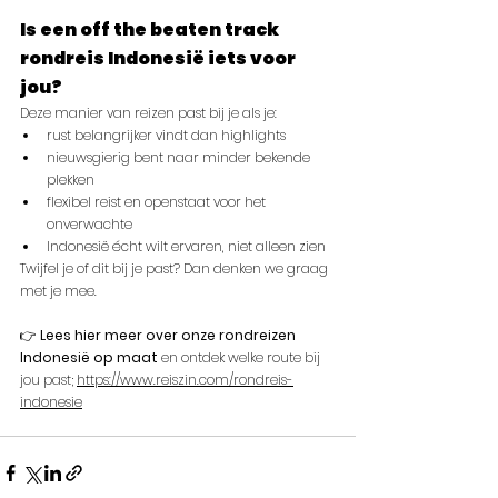
Is een off the beaten track 
rondreis Indonesië iets voor 
jou?
Deze manier van reizen past bij je als je:
rust belangrijker vindt dan highlights
nieuwsgierig bent naar minder bekende 
plekken
flexibel reist en openstaat voor het 
onverwachte
Indonesië écht wilt ervaren, niet alleen zien
Twijfel je of dit bij je past? Dan denken we graag 
met je mee.
👉 
Lees hier meer over onze rondreizen 
Indonesië op maat
 en ontdek welke route bij 
jou past; 
https://www.reiszin.com/rondreis-
indonesie