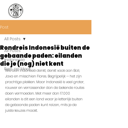
Post
All Posts
Rondreis Indonesië buiten de
All Posts
gebaande paden: eilanden
Indonesie
die je (nog) niet kent
Reis op Maat
Wie aan Indonesië denkt, denkt vaak aan Bali, 
Java en misschien Flores. Begrijpelijk — het zijn 
prachtige plekken. Maar Indonesië is veel groter, 
rauwer en verrassender dan de bekende routes 
doen vermoeden. Met meer dan 17.000 
eilanden is dit een land waar je letterlijk buiten 
de gebaande paden kunt reizen, mits je de 
juiste keuzes maakt.