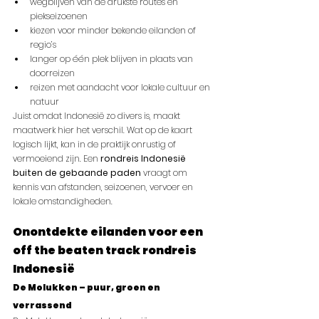
wegblijven van de drukste routes en 
piekseizoenen
kiezen voor minder bekende eilanden of 
regio’s
langer op één plek blijven in plaats van 
doorreizen
reizen met aandacht voor lokale cultuur en 
natuur
Juist omdat Indonesië zo divers is, maakt 
maatwerk hier het verschil. Wat op de kaart 
logisch lijkt, kan in de praktijk onrustig of 
vermoeiend zijn. Een 
rondreis Indonesië 
buiten de gebaande paden
 vraagt om 
kennis van afstanden, seizoenen, vervoer en 
lokale omstandigheden.
Onontdekte eilanden voor een 
off the beaten track rondreis 
Indonesië
De Molukken – puur, groen en 
verrassend