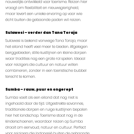
nauwelijks ontwikkeld voor toerisme. Reizen hier 
vraagt om flexibiliteit en nieuwsgierigheid, 
maar levert een unieke ervaring op voor wie 
écht buiten de gebaande paden wil reizen.
Sulawesi – verder dan Tana Toraja
Sulawesi is bekend vanwege Tana Toraja, maar 
het eiland heeft veel meer te bieden. Afgelegen 
berggebieden, stille kustlijnen en kleine dorpen 
waar tradities nog een grote rol spelen. Ideaal 
voor reizigers die cultuur en natuur willen 
combineren, zonder in een toeristische bubbel 
terecht te komen.
Sumba – rauw, puur en ongerept
Sumba voelt als een eiland dat nog niet is 
ingehaald door de tijd. Uitgestrekte savannes, 
traditionele dorpen en ruige kustlijnen bepalen 
hier het landschap. Toerisme staat nog in de 
kinderschoenen, waardoor reizen op Sumba 
draait om eenvoud, natuur en cultuur. Perfect 
voor reizigers die Indonesië buiten de gebaande 