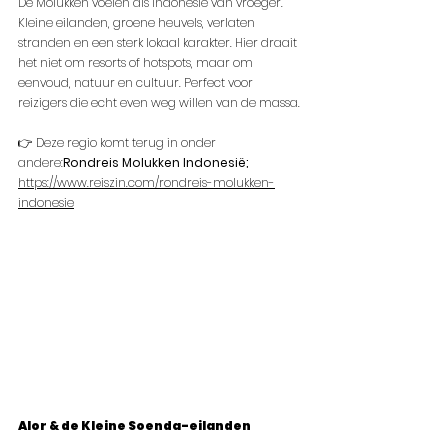
De Molukken voelen als Indonesië van vroeger. 
Kleine eilanden, groene heuvels, verlaten 
stranden en een sterk lokaal karakter. Hier draait 
het niet om resorts of hotspots, maar om 
eenvoud, natuur en cultuur. Perfect voor 
reizigers die echt even weg willen van de massa.
👉 Deze regio komt terug in onder 
andere:
Rondreis Molukken Indonesië; 
https://www.reiszin.com/rondreis-molukken-
indonesie
Alor & de Kleine Soenda-eilanden