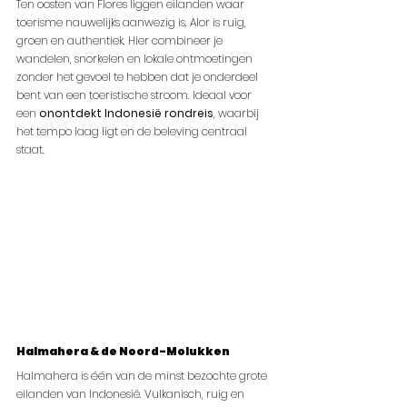
Ten oosten van Flores liggen eilanden waar 
toerisme nauwelijks aanwezig is. Alor is ruig, 
groen en authentiek. Hier combineer je 
wandelen, snorkelen en lokale ontmoetingen 
zonder het gevoel te hebben dat je onderdeel 
bent van een toeristische stroom. Ideaal voor 
een 
onontdekt Indonesië rondreis
, waarbij 
het tempo laag ligt en de beleving centraal 
staat.
Halmahera & de Noord-Molukken
Halmahera is één van de minst bezochte grote 
eilanden van Indonesië. Vulkanisch, ruig en 