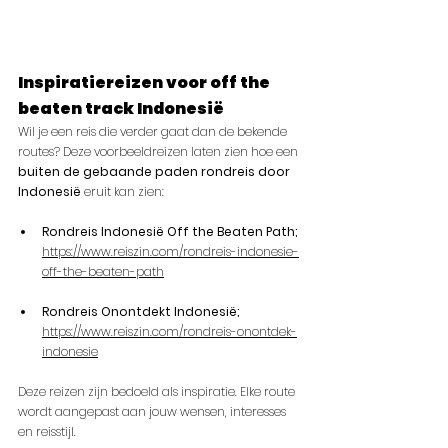
Inspiratiereizen voor off the 
beaten track Indonesië
Wil je een reis die verder gaat dan de bekende 
routes? Deze voorbeeldreizen laten zien hoe een 
buiten de gebaande paden rondreis door 
Indonesië
 eruit kan zien:
Rondreis Indonesië Off the Beaten Path; 
https://www.reiszin.com/rondreis-indonesie-
off-the-beaten-path
Rondreis Onontdekt Indonesië; 
https://www.reiszin.com/rondreis-onontdek-
indonesie
Deze reizen zijn bedoeld als inspiratie. Elke route 
wordt aangepast aan jouw wensen, interesses 
en reisstijl.