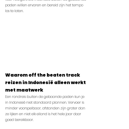
paden willen ervaren en bereid zijn het tempo 
los te laten.
Waarom off the beaten track 
reizen in Indonesië alleen werkt 
met maatwerk
Een rondreis buiten de gebaande paden kun je 
in Indonesië niet standaard plannen. Vervoer is 
minder voorspelbaar, afstanden zijn groter dan 
ze lijken en niet elk eiland is het hele jaar door 
goed bereikbaar.