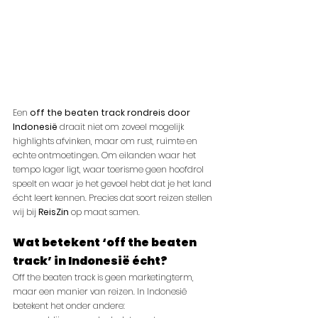
Een 
off the beaten track rondreis door 
Indonesië
 draait niet om zoveel mogelijk 
highlights afvinken, maar om rust, ruimte en 
echte ontmoetingen. Om eilanden waar het 
tempo lager ligt, waar toerisme geen hoofdrol 
speelt en waar je het gevoel hebt dat je het land 
écht leert kennen. Precies dat soort reizen stellen 
wij bij 
ReisZin
 op maat samen.
Wat betekent ‘off the beaten 
track’ in Indonesië écht?
Off the beaten track is geen marketingterm, 
maar een manier van reizen. In Indonesië 
betekent het onder andere: