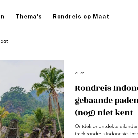
en
Thema's
Rondreis op Maat
Maat
21 jan
Rondreis Indone
gebaande paden:
(nog) niet kent
Ontdek onontdekte eilanden 
track rondreis Indonesië. Ins