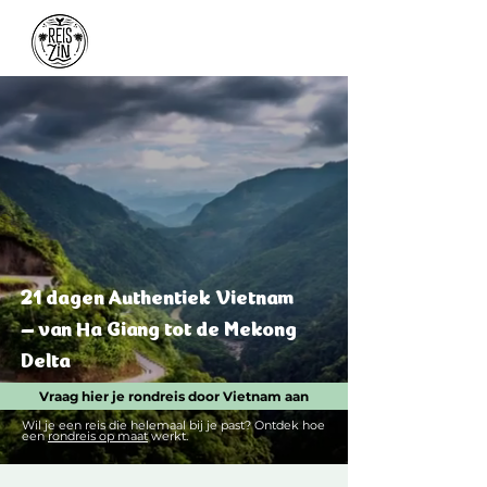
21 dagen Authentiek Vietnam
– van Ha Giang tot de Mekong
Delta
Vraag hier je rondreis door Vietnam aan
Wil je een reis die helemaal bij je past? Ontdek hoe
een
rondreis op maat
werkt.