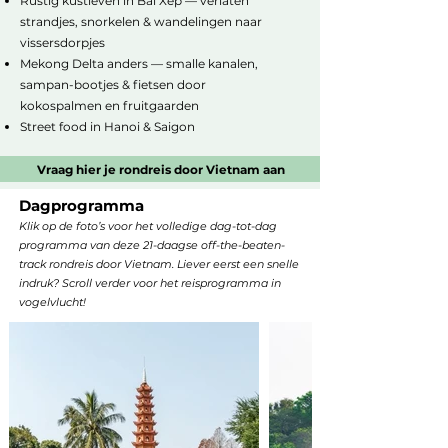
Rustig kustleven in Bai Xep — verlaten
strandjes, snorkelen & wandelingen naar
vissersdorpjes
Mekong Delta anders — smalle kanalen,
sampan-bootjes & fietsen door
kokospalmen en fruitgaarden
Street food in Hanoi & Saigon
Vraag hier je rondreis door Vietnam aan
Dagprogramma
Klik op de foto’s voor het volledige dag-tot-dag
programma van deze 21-daagse off-the-beaten-
track rondreis door Vietnam. Liever eerst een snelle
indruk? Scroll verder voor het reisprogramma in
vogelvlucht!