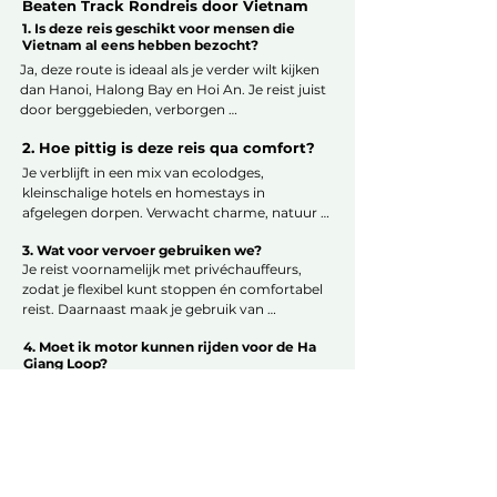
Beaten Track Rondreis door Vietnam
1. Is deze reis geschikt voor mensen die
Vietnam al eens hebben bezocht?
Ja, deze route is ideaal als je verder wilt kijken 
dan Hanoi, Halong Bay en Hoi An. Je reist juist 
door berggebieden, verborgen 
karstlandschappen en rustige kustdorpen 
2. Hoe pittig is deze reis qua comfort?
waar de meeste reizigers nooit komen. Zelfs 
als je al eerder in Vietnam bent geweest, voelt 
Je verblijft in een mix van ecolodges, 
deze reis als een compleet nieuw hoofdstuk.
kleinschalige hotels en homestays in 
afgelegen dorpen. Verwacht charme, natuur 
en warme gastvrijheid, maar soms wat 
3. Wat voor vervoer gebruiken we?
minder luxe dan in steden. Overal waar 
Je reist voornamelijk met privéchauffeurs, 
mogelijk regelen we privékamers en fijne 
zodat je flexibel kunt stoppen én comfortabel 
faciliteiten. Denk aan: sfeervol boven strak — 
reist. Daarnaast maak je gebruik van 
authentiek boven fancy. We zoeken altijd de 
binnenlandse vluchten, kleine bootjes in de 
beste mogelijkheden bij uw budget.
4. Moet ik motor kunnen rijden voor de Ha
Mekong Delta en (optioneel) motor met 
Giang Loop?
chauffeur tijdens de Ha Giang Loop. Alles 
Nee, jij rijdt niet zelf. Je zit achterop bij een 
wordt vooraf geregeld zodat jij alleen maar 
ervaren local (veilig én relaxt), of je kiest voor 
hoeft te genieten.
een privé-auto. De chauffeurs zijn gewend aan 
bergwegen en kennen de route door en door, 
5. Hoe zwaar zijn de activiteiten?
dus je kunt zorgeloos van het uitzicht 
Je maakt lichte tot middelzware wandelingen, 
genieten.