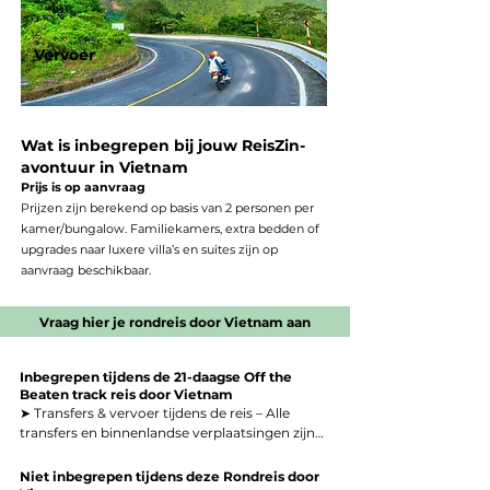
Sunset-moment met fietsen of een drankje bij 
het zwembad.

Vervoer
➤ Dag 10 – Ninh Binh: fietsen & uitzichten

Fietstocht door dorpen & rijstvelden. Stop bij 
lokale familie voor thee. Beklim Mua Cave 
viewpoint vóór de drukte. Middag vrij.

Wat is inbegrepen bij jouw ReisZin-
avontuur in Vietnam
➤ Dag 11 – Ninh Binh: boottocht & rust

Prijs is op aanvraag
Boottocht door Trang An of Van Long — 
Prijzen zijn berekend op basis van 2 personen per
rustiger, mooier, meer natuur. Lunch bij een 
kamer/bungalow. Familiekamers, extra bedden of
lokaal restaurantje. Relaxmiddag bij de lodge.

upgrades naar luxere villa’s en suites zijn op
aanvraag beschikbaar.
➤ Dag 12 – Ninh Binh → Phong Nha

Transfer naar Phong Nha. Check-in bij een 
ecolodge met zwembad & berguitzicht. 
Vraag hier je rondreis door Vietnam aan
Avondkampvuur of sterrenkijken.

➤ Dag 13 – Phong Nha: verborgen grotten

​​​​Inbegrepen tijdens de 21-daagse Off the
Expeditie naar minder bezochte grotten zoals 
Beaten track reis door Vietnam
Hang Tien of Tu Lan. Jungle-tocht, 
➤ Transfers & vervoer tijdens de reis – Alle 
rivieroversteken, picknick in de natuur. Terug 
transfers en binnenlandse verplaatsingen zijn 
naar je lodge voor een rustige avond.

inbegrepen. Van Hanoi naar het bergachtige 
Ha Giang, van de grotten van Phong Nha naar 
Niet inbegrepen tijdens deze Rondreis door
➤ Dag 14 – Phong Nha → Central Highlands 