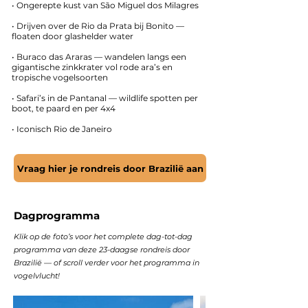
• Ongerepte kust van São Miguel dos Milagres
• Drijven over de Rio da Prata bij Bonito —
floaten door glashelder water
• Buraco das Araras — wandelen langs een
gigantische zinkkrater vol rode ara’s en
tropische vogelsoorten​
• Safari’s in de Pantanal — wildlife spotten per
boot, te paard en per 4x4
• Iconisch Rio de Janeiro
Vraag hier je rondreis door Brazilië aan
Dagprogramma
Klik op de foto’s voor het complete dag-tot-dag
programma van deze 23-daagse rondreis door
Brazilië — of scroll verder voor het programma in
vogelvlucht!