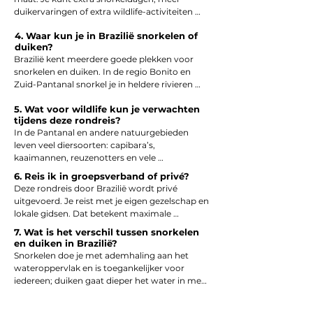
duikervaringen of extra wildlife-activiteiten 
toevoegen. Alles wordt afgestemd op jouw 
4. Waar kun je in Brazilië snorkelen of
voorkeuren en reisstijl.
duiken?
Brazilië kent meerdere goede plekken voor 
snorkelen en duiken. In de regio Bonito en 
Zuid-Pantanal snorkel je in heldere rivieren 
tussen vissen en onderwaterplanten. Aan de 
5. Wat voor wildlife kun je verwachten
kust vind je locaties met koraalriffen, 
tijdens deze rondreis?
natuurlijke onderwatergrotten en tropisch 
In de Pantanal en andere natuurgebieden 
zeeleven.
leven veel diersoorten: capibara’s, 
kaaimannen, reuzenotters en vele 
vogelsoorten waaronder toekans. Het is een 
6. Reis ik in groepsverband of privé?
uitstekend gebied voor natuurliefhebbers en 
Deze rondreis door Brazilië wordt privé 
wildlife-fans die Brazilië’s biodiversiteit van 
uitgevoerd. Je reist met je eigen gezelschap en 
dichtbij willen zien.
lokale gidsen. Dat betekent maximale 
flexibiliteit, persoonlijke aandacht en 
7. Wat is het verschil tussen snorkelen
aanpassingen op maat. Ideaal voor stellen, 
en duiken in Brazilië?
gezinnen of kleine reisgezelschappen.
Snorkelen doe je met ademhaling aan het 
wateroppervlak en is toegankelijker voor 
iedereen; duiken gaat dieper het water in met 
een duikuitrusting en is ideaal voor ervaren 
8. Is snorkelmateriaal inbegrepen?
duikers.