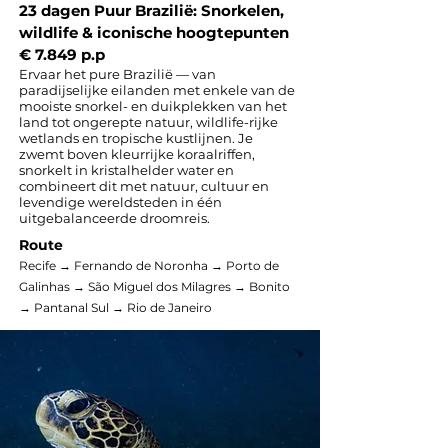
23 dagen Puur Brazilië: Snorkelen,
wildlife & iconische hoogtepunten
€ 7.849 p.p
Ervaar het pure Brazilië — van
paradijselijke eilanden met enkele van de
mooiste snorkel- en duikplekken van het
land tot ongerepte natuur, wildlife-rijke
wetlands en tropische kustlijnen. Je
zwemt boven kleurrijke koraalriffen,
snorkelt in kristalhelder water en
combineert dit met natuur, cultuur en
levendige wereldsteden in één
uitgebalanceerde droomreis.
Route
Recife → Fernando de Noronha → Porto de
Galinhas → São Miguel dos Milagres → Bonito
→ Pantanal Sul → Rio de Janeiro