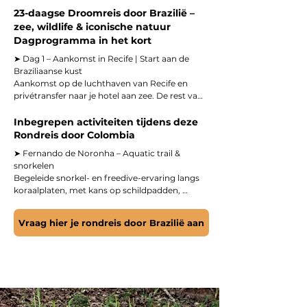
23-daagse Droomreis door Brazilië –
zee, wildlife & iconische natuur
Dagprogramma in het kort
➤ Dag 1 – Aankomst in Recife | Start aan de 
Braziliaanse kust

Aankomst op de luchthaven van Recife en 
privétransfer naar je hotel aan zee. De rest van 
de dag is vrij om te acclimatiseren en rustig te 
landen in Brazilië.

Inbegrepen activiteiten tijdens deze
Rondreis door Colombia
➤ Dag 2 – Recife → Fernando de Noronha | 
➤ Fernando de Noronha – Aquatic trail & 
Naar het eilandparadijs

snorkelen

Transfer naar de luchthaven en vlucht naar 
Begeleide snorkel- en freedive-ervaring langs 
Fernando de Noronha. Na aankomst word je 
koraalplaten, met kans op schildpadden, 
naar je pousada gebracht. Tijd om het 
roggen en tropische vissen.

eilandgevoel te omarmen en te genieten van 
je eerste zonsondergang.

Vraag hier je rondreis door Brazilië aan
➤ Fernando de Noronha – Beach dive

Ontspannen duik bij Porto Beach, inclusief 
➤ Dag 3 – Fernando de Noronha | Snorkelen & 
begeleiding door gecertificeerde instructeurs 
aquatic trail

en zicht op rijk zeeleven.

Vandaag ga je het water in tijdens een 
begeleide snorkel- en freedive-ervaring. Je 
➤ Fernando de Noronha – Island tour per 4x4

zwemt over koraalplaten en spot tropische 
Verkenning van het eiland langs 
vissen, schildpadden en mogelijk roggen.
