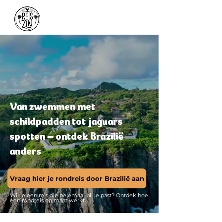
Van zwemmen met
schildpadden tot jaguars
spotten – ontdek Brazilië
anders
Vraag hier je rondreis door Brazilië aan
Wil je een reis die helemaal bij je past? Ontdek hoe
een
rondreis op maat
werkt.