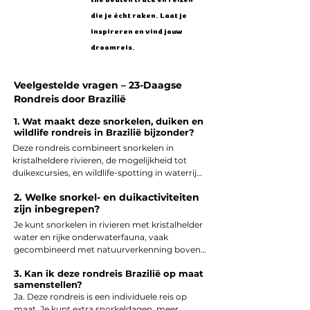
controleren bij de GGD, je 
die je écht raken. Laat je
huisarts of een erkend 
inspireren en vind jouw
vaccinatiecentrum, zodat je goed 
droomreis.
voorbereid en zorgeloos op reis 
gaat.
Veelgestelde vragen – 23-Daagse
Rondreis door Brazilië
1. Wat maakt deze snorkelen, duiken en
wildlife rondreis in Brazilië bijzonder?
Deze rondreis combineert snorkelen in 
kristalheldere rivieren, de mogelijkheid tot 
duikexcursies, en wildlife-spotting in waterrijke 
natuurgebieden zoals de Pantanal. Je ontdekt 
2. Welke snorkel- en duikactiviteiten
de onderwaterwereld en de biodiversiteit van 
zijn inbegrepen?
rivieren en wetlands, én je ziet tropische dieren 
zoals capibara’s, kaaimannen, toekans en 
Je kunt snorkelen in rivieren met kristalhelder 
reuzenotters.
water en rijke onderwaterfauna, vaak 
gecombineerd met natuurverkenning boven 
water. Optioneel kun je ook duikexcursies 
3. Kan ik deze rondreis Brazilië op maat
doen op geschikte locaties, afhankelijk van je 
samenstellen?
ervaring en interesses.
Ja. Deze rondreis is een individuele reis op 
maat. Je kunt extra snorkeldagen, meer 