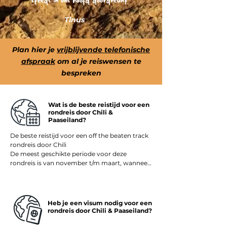
steeds in ons hoofd doordreunt."
Tinus
Plan hier je
vrijblijvende telefonische
afspraak
om al je reiswensen te
bespreken
Wat is de beste reistijd voor een
rondreis door Chili &
Paaseiland?
De beste reistijd voor een off the beaten track 
rondreis door Chili

De meest geschikte periode voor deze 
rondreis is van november t/m maart, wanneer 
het zomer is in Chili. Dan zijn de dagen lang, de 
temperaturen mild en zijn zowel het noorden 
(Atacama, Arica, Iquique) als de centrale 
valleien en de Paaseilanden goed te bereizen.

Heb je een visum nodig voor een
rondreis door Chili & Paaseiland?
In de zomermaanden december t/m februari 
geniet je van stabieler weer en zijn excursies – 