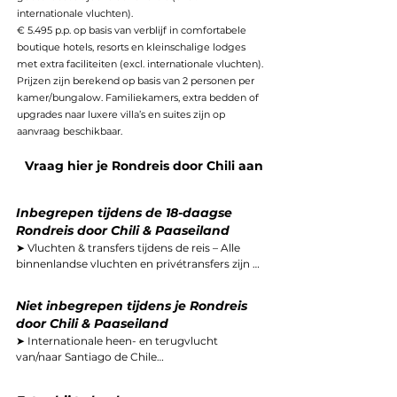
internationale vluchten).
€ 5.495 p.p. op basis van verblijf in comfortabele
boutique hotels, resorts en kleinschalige lodges
met extra faciliteiten (excl. internationale vluchten).
Prijzen zijn berekend op basis van 2 personen per
kamer/bungalow. Familiekamers, extra bedden of
upgrades naar luxere villa’s en suites zijn op
aanvraag beschikbaar.
Vraag hier je Rondreis door Chili aan
​​​​Inbegrepen tijdens de 18-daagse
Rondreis door Chili & Paaseiland
➤ Vluchten & transfers tijdens de reis – Alle 
binnenlandse vluchten en privétransfers zijn 
inbegrepen. Van Santiago vlieg je naar het 
zonnige Arica en verder naar de Atacama-
Niet inbegrepen tijdens je Rondreis
woestijn, La Serena en Paaseiland. Ter plaatse 
door Chili & Paaseiland
staan transfers klaar, zodat je comfortabel en 
➤ Internationale heen- en terugvlucht 
zorgeloos reist.

van/naar Santiago de Chile

➤ Reisbijstandsverzekering: vanaf € 79 p.p.

➤ Overnachtingen in sfeervolle 
➤ Annuleringsverzekering: vanaf € 89 p.p.

accommodaties – Je verblijft in kleinschalige 