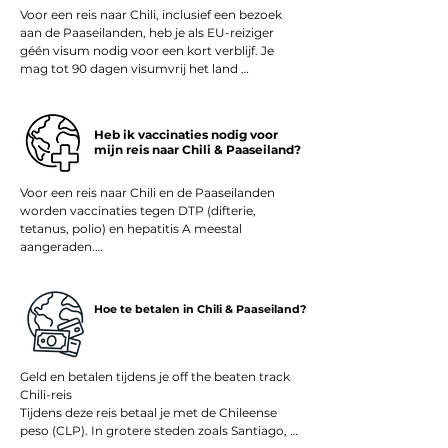
Voor een reis naar Chili, inclusief een bezoek 
van sterrenkijken in de woestijn tot 
aan de Paaseilanden, heb je als EU-reiziger 
wandelingen langs vulkanen en het ontdekken 
géén visum nodig voor een kort verblijf. Je 
van mysterieuze Moai-beelden – het beste 
mag tot 90 dagen visumvrij het land 
uitvoerbaar. Zo haal je het maximale uit jouw 
binnenreizen. Zorg dat je paspoort geldig is 
off the beaten track Chili-reis.
gedurende je hele verblijf.

Heb ik vaccinaties nodig voor
Bij aankomst ontvang je vaak een 
mijn reis naar Chili & Paaseiland?
toeristenkaart (Tarjeta de Turismo), die je goed 
moet bewaren en bij vertrek weer moet 
Voor een reis naar Chili en de Paaseilanden 
inleveren. Luchtvaartmaatschappijen en 
worden vaccinaties tegen DTP (difterie, 
grensautoriteiten kunnen vragen om een 
tetanus, polio) en hepatitis A meestal 
retour- of doorreisticket en om voldoende 
aangeraden.

financiële middelen voor je reis.

Afhankelijk van je route en activiteiten kunnen 
Zo kun je zonder ingewikkelde formaliteiten 
ook vaccinaties tegen buiktyfus, hepatitis B of 
zorgeloos starten aan je off the beaten track 
Hoe te betalen in Chili & Paaseiland?
rabiës worden geadviseerd – bijvoorbeeld als 
Chili-rondreis, van de Atacama-woestijn tot 
je langere tijd in afgelegen natuurgebieden 
het mystieke Paaseiland.
reist, veel gaat hiken of in contact kunt komen 
met dieren.

Geld en betalen tijdens je off the beaten track 
Chili-reis

Een gelekoortsvaccinatie is voor Chili niet 
Tijdens deze reis betaal je met de Chileense 
verplicht. Alleen wanneer je vooraf via een 
peso (CLP). In grotere steden zoals Santiago, 
land reist waar gele koorts voorkomt, kan dit 