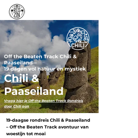
Off the Beaten Track Chili &
Paaseiland –
19 dagen vol natuur en mystiek
Chili &
Paaseiland
Vraag hier je Off the Beaten Track Rondreis
door Chili aan
19-daagse rondreis Chili & Paaseiland
– Off the Beaten Track avontuur van
woestijn tot moai