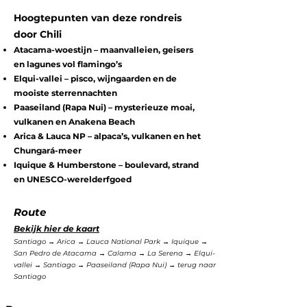
Hoogtepunten van deze rondreis
door Chili
Atacama-woestijn – maanvalleien, geisers
en lagunes vol flamingo’s
Elqui-vallei – pisco, wijngaarden en de
mooiste sterrennachten
Paaseiland (Rapa Nui) – mysterieuze moai,
vulkanen en Anakena Beach
Arica & Lauca NP – alpaca’s, vulkanen en het
Chungará-meer
Iquique & Humberstone – boulevard, strand
en UNESCO-werelderfgoed
Route
Bekijk hier de kaart
Santiago → Arica → Lauca National Park → Iquique →
San Pedro de Atacama → Calama → La Serena → Elqui-
vallei → Santiago → Paaseiland (Rapa Nui) → terug naar
Santiago