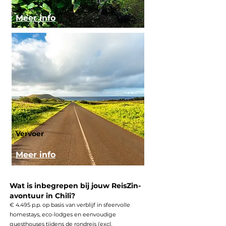
Meer info
Vervoer
Meer info
Wat is inbegrepen bij jouw ReisZin-
avontuur in Chili?
€ 4.495 p.p. op basis van verblijf in sfeervolle
homestays, eco-lodges en eenvoudige
guesthouses tijdens de rondreis (excl.