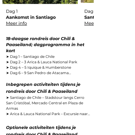
18-daagse rondreis door Chili &
Paaseiland; dagprogramma in het
kort
➤ Dag 1 – Santiago de Chile

➤ Dag 2 – 3 Arica & Lauca National Park

➤ Dag 4 – 5 Iquique & Humberstone

➤ Dag 6 – 9 San Pedro de Atacama

➤ Dag 10 – 12 La Serena & Elqui-vallei

➤ Dag 13 – 17 Paaseiland (Rapa Nui)

Inbegrepen activiteiten tijdens je
➤ Dag 18 Santiago

rondreis door Chili & Paaseiland
➤ Dag 19 Vertrek uit Chili
➤ Santiago de Chile – Stadstour langs Cerro 
San Cristóbal, Mercado Central en Plaza de 
Armas

➤ Arica & Lauca National Park – Excursie naar 
het Chungará-meer en de Parinacota-vulkaan, 
spot alpaca’s en flamingo’s

Optionele activiteiten tijdens je
➤ Iquique & Humberstone – Bezoek aan de 
rondreis door Chili & Paaseiland