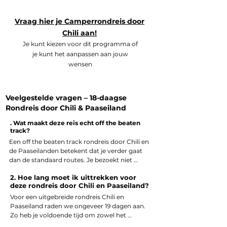
Vraag hier je Camperrondreis door
Chili aan!
Je kunt kiezen voor dit programma of
je kunt het aanpassen aan jouw
wensen
Veelgestelde vragen –
18-daagse
Rondreis door Chili & Paaseiland
. Wat maakt deze reis echt off the beaten
track?
Een off the beaten track rondreis door Chili en 
de Paaseilanden betekent dat je verder gaat 
dan de standaard routes. Je bezoekt niet 
alleen de bekende Atacama-woestijn, maar 
2. Hoe lang moet ik uittrekken voor
ook minder ontdekte plekken zoals Arica, 
deze rondreis door Chili en Paaseiland?
Iquique en de Elqui-vallei. Bovendien verblijf je 
vijf dagen op het mystieke Paaseiland, waar je 
Voor een uitgebreide rondreis Chili en 
de iconische Moai-beelden, kraters en verlaten 
Paaseiland raden we ongeveer 19 dagen aan. 
stranden ontdekt. Zo beleef je een unieke 
Zo heb je voldoende tijd om zowel het 
combinatie van cultuur, natuur en avontuur.
noorden van Chili (Atacama, Arica, Iquique en 