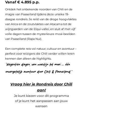
Vanaf € 4.895 p.p.
Ontdek het onbekende noorden van Chili en de
magie van Paaseiland tijdens deze unieke 19-
daagse rondreis. Je reist van de droge hoogvlaktes
van Arica en de zoutvlaktes van Atacama tot de
wijngaarden van de Elqui-vallei, en sluit af met vijf
volle dagen tussen de mysterieuze moai-beelden
van Paaseiland (Rapa Nui).
Een complete reis vol natuur, cultuur en avontuur –
perfect voor reizigers die Chili verder willen leren
kennen dan alleen de highlights.
“Negentien dagen, van woestijn tot moai – één
onvergetelijk avontuur door Chili & Paaseiland.”
Vraag hier je Rondreis door Chili
aan!
Je kunt kiezen voor dit programma
of je kunt het aanpassen aan jouw
wensen