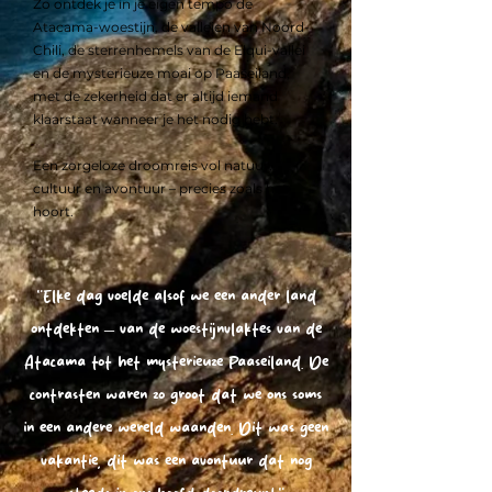
Zo ontdek je in je eigen tempo de
Atacama-woestijn, de valleien van Noord-
Chili, de sterrenhemels van de Elqui-vallei
en de mysterieuze moai op Paaseiland,
met de zekerheid dat er altijd iemand
klaarstaat wanneer je het nodig hebt.
Een zorgeloze droomreis vol natuur,
cultuur en avontuur – precies zoals het
hoort.
"Elke dag voelde alsof we een ander land
ontdekten – van de woestijnvlaktes van de
Atacama tot het mysterieuze Paaseiland. De
contrasten waren zo groot dat we ons soms
in een andere wereld waanden. Dit was geen
vakantie, dit was een avontuur dat nog