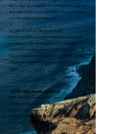
excursies. Zo houden we de kosten laag én
kunnen we je een complete reis aanbieden,
zonder verborgen kosten.
Zo geniet je van de beste prijs-
kwaliteitverhouding én een onvergetelijk
avontuur: van de magische Atacama-
woestijn en de heldere sterrenhemels in de
Elqui-vallei tot vijf dagen lang de mystieke
moai en vulkanen van Paaseiland (Rapa
Nui).
Altijd een team dichtbij
Met ReisZin maak je een avontuurlijke
rondreis door Chili & Paaseiland – maar je
staat er nooit alleen voor. Ons lokale team
in Zuid-Amerika is altijd dichtbij voor hulp,
tips of een snelle aanpassing onderweg.