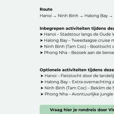
Cyclo-rit door de oude wijk, tempels
Route
➤ Dag 3 – Hanoi → Ninh Binh

Hanoi → Ninh Binh → Halong Bay →
Transfer naar Ninh Binh. Boottocht i
Inbegrepen activiteiten tijdens d
➤ Dag 4 – Ninh Binh: fietsen & uitzich
➤ Hanoi – Stadstour langs de Oude 
Fietstocht door dorpjes en rijstvelde
➤ Halong Bay – Tweedaagse cruise me
➤ Ninh Binh (Tam Coc) – Boottocht d
➤ Dag 5 – Ninh Binh → Halong Bay cr
➤ Phong Nha – Bezoek aan de beroe
Transfer naar Halong Bay. Inschepin
➤ Hue – Stadsrondrit langs de Keizer
➤ Hoi An – Lampionnenworkshop, w
➤ Dag 6 – Halong Bay → Hanoi → nac
Optionele activiteiten tijdens de
➤ Hoi An – Fietstocht door de rijst
Ochtendcruise & grotbezoek. Terug n
➤ Hanoi – Fietstocht door de landel
➤ Ho Chi Minh City (Saigon) – Stad
➤ Halong Bay – Extra overnachting a
➤ Cu Chi-tunnels – Halve dagexcursie
➤ Dag 7 – Keizerlijk Hué

➤ Ninh Binh (Tam Coc) – Beklim de 
➤ Mekong Delta – Boottocht langs dr
Bezoek de Citadel & Verboden Purper
➤ Phong Nha – Avontuurlijke jungle-
➤ Hue – Avond streetfood-tour per cyc
➤ Dag 8 – Hué → Hai Van Pass → Hoi 
➤ Hoi An – Stranddag aan An Bang B
Vraag hier je rondreis door V
Roadtrip over de iconische Hai Van-
➤ Hoi An – Traditionele kookworkshop