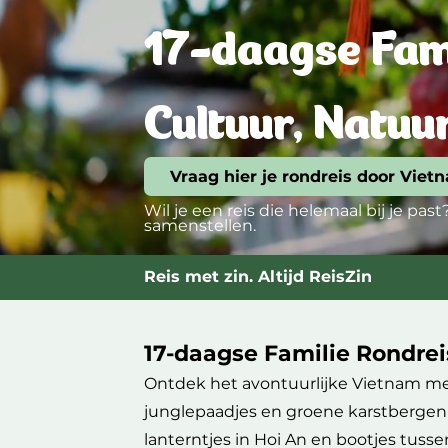
17-daagse Fam
Cultuur, Natuu
Vraag hier je rondreis door Viet
Wil je een reis die helemaal bij je past
samenstellen.
Reis met zin. Altijd ReisZin
17-daagse Familie Rondre
Ontdek het avontuurlijke Vietnam met
junglepaadjes en groene karstbergen t
lanterntjes in Hoi An en bootjes tusse