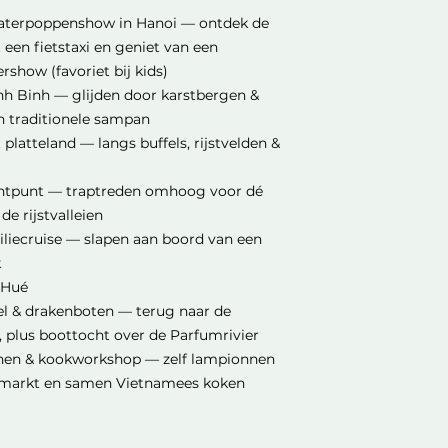
waterpoppenshow in Hanoi — ontdek de
 een fietstaxi en geniet van een
show (favoriet bij kids)
nh Binh — glijden door karstbergen &
en traditionele sampan
 platteland — langs buffels, rijstvelden &
chtpunt — traptreden omhoog voor dé
e rijstvalleien
liecruise — slapen aan boord van een
k
 Hué
del & drakenboten — terug naar de
é, plus boottocht over de Parfumrivier
nen & kookworkshop — zelf lampionnen
 markt en samen Vietnamees koken