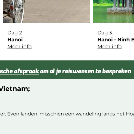
nische afspraak
om al je reiswensen te bespreken
 Vietnam;
arter. Even landen, misschien een wandeling langs het H