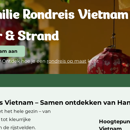
ilie Rondreis Vietnam
r & Strand
nam aan
?
Ontdek hoe je een
rondreis op maat
kunt
is Vietnam – Samen ontdekken van Han
 het hele gezin – van
ot kleurrijke
Hoogtepunt
n de rijstvelden.
Vietnam