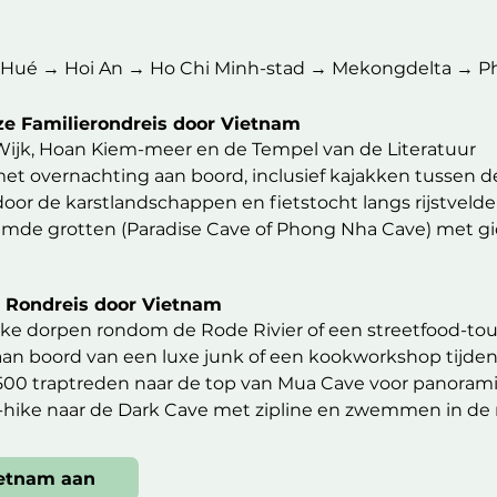
 & koloniale gebouwen. Kleine streetfood-proeverij. Opti
 Hué → Hoi An → Ho Chi Minh-stad → Mekongdelta → Ph
n Trang An/Tam Coc tussen karstbergen & rijstvelden. Mi
eze Familierondreis door Vietnam
t

Wijk, Hoan Kiem-meer en de Tempel van de Literatuur

n, stops bij lokale families. Klim naar Mua Cave-uitzichtp
t overnachting aan boord, inclusief kajakken tussen d
oor de karstlandschappen en fietstocht langs rijstvelde
uise

mde grotten (Paradise Cave of Phong Nha Cave) met gid
g op traditionele jonk. Kajakken, zwemmen & kookdemon
lijke Citadel en een boottocht over de Parfumrivier

andeling door de oude stad (UNESCO) en boottocht i
httrein naar Hué

ze Rondreis door Vietnam
velden en bezoek aan een lokaal dorp met kookworkshop

aar Hanoi. Avond in de nachttrein naar Hué — gezellig a
ijke dorpen rondom de Rode Rivier of een streetfood-tou
stour langs o.a. het Oorlogsmuseum, Notre Dame en de 
an boord van een luxe junk of een kookworkshop tijdens
 met gids, inclusief uitleg en ondergrondse ervaring

500 traptreden naar de top van Mua Cave voor panoramis
ijvende markten en lokale dorpjes, met stops bij kleine
en Stad. Boottocht over de Parfumrivier naar Thien Mu-
hike naar de Dark Cave met zipline en zwemmen in de ri
lo (fietstaxi) door de oude keizerlijke stad

An

each of een kleermaker-workshop waarbij je eigen kled
ietnam aan
pas. Uitzichtpunten & strandstop bij Lang Co. Aankomst 
 bij een lokale familie (extra uitgebreid menu)
