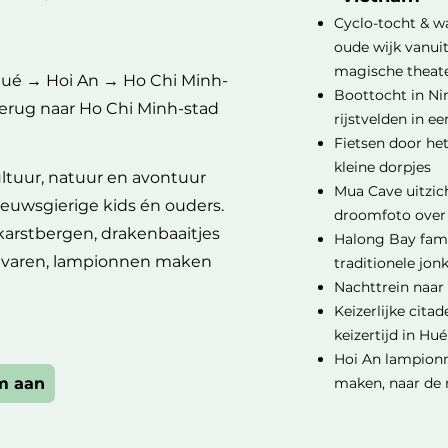
Cyclo-tocht & 
oude wijk vanuit
magische theater
ué → Hoi An → Ho Chi Minh-
Boottocht in Ni
rug naar Ho Chi Minh-stad
rijstvelden in e
Fietsen door het
kleine dorpjes
ultuur, natuur en avontuur
Mua Cave uitzi
ieuwsgierige kids én ouders.
droomfoto over d
, karstbergen, drakenbaaitjes
Halong Bay fami
, varen, lampionnen maken
traditionele jon
Nachttrein naar
Keizerlijke cita
keizertijd in Hu
Hoi An lampion
am aan
maken, naar de